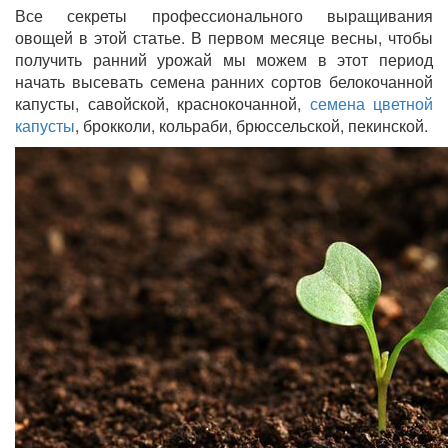
Все секреты профессионального выращивания
овощей в этой статье. В первом месяце весны, чтобы
получить ранний урожай мы можем в этот период
начать высевать семена ранних сортов белокочанной
капусты, савойской, краснокочанной,
семена цветной
капусты
, брокколи, кольраби, брюссельской, пекинской.