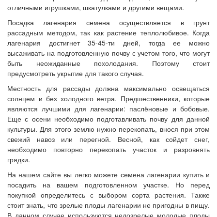
отличными игрушками, шкатулками и другими вещами.
Посадка лагенария семена осуществляется в грунт
рассадным методом, так как растение теплолюбивое. Когда
лагенария достигнет 35-45-ти дней, тогда ее можно
высаживать на подготовленную почву с учетом того, что могут
быть неожиданные похолодания. Поэтому стоит
предусмотреть укрытие для такого случая.
Местность для рассады должна максимально освещаться
солнцем и без холодного ветра. Предшественники, которые
являются лучшими для лагенарии: паслёновые и бобовые.
Еще с осени необходимо подготавливать почву для данной
культуры. Для этого землю нужно перекопать, внося при этом
свежий навоз или перегной. Весной, как сойдет снег,
необходимо повторно перекопать участок и разровнять
грядки.
На нашем сайте вы легко можете семена лагенарии купить и
посадить на вашем подготовленном участке. Но перед
покупкой определитесь с выбором сорта растения. Также
стоит знать, что зрелые плоды лагенарии не пригодны в пищу.
В данном случае используются недозрелые молодые плоды