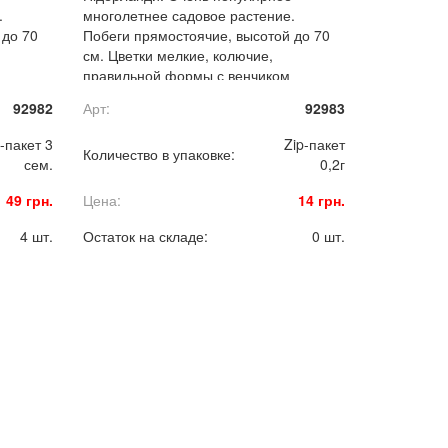
.
многолетнее садовое растение.
 до 70
Побеги прямостоячие, высотой до 70
см. Цветки мелкие, колючие,
правильной формы с венчиком
овчатое
собраны в цилиндрическое головчатое
92982
Арт:
92983
соцветия длиной до 4 см.
т.
Замечательный сухоцвет.
-пакет 3
Zip-пакет
Количество в упаковке:
сем.
0,2г
49 грн.
Цена:
14 грн.
4 шт.
Остаток на складе:
0 шт.