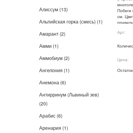
многоле
Алиссум (13)
Побеги 
см. Цве
Альпийская горка (смесь) (1)
правил
собраны
Арт:
Амарант (2)
соцвети
Замеч
Амми (1)
Количес
Аммобиум (2)
Цена:
Ангелония (1)
Остаток
Анемона (6)
Антирринум (Львиный зев)
(20)
Арабис (6)
Аренария (1)