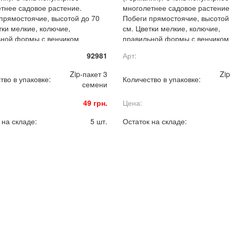
тнее садовое растение.
многолетнее садовое растение
прямостоячие, высотой до 70
Побеги прямостоячие, высотой
тки мелкие, колючие,
см. Цветки мелкие, колючие,
ьной формы с венчиком
правильной формы с венчиком
 в цилиндрическое головчатое
собраны в цилиндрическое гол
92981
Арт:
я длиной до 4 см.
соцветия длиной до 4 см.
ательный сухоцвет.
Замечательный сухоцве
Zip-пакет 3
Zip
тво в упаковке:
Количество в упаковке:
семени
49 грн.
Цена:
 на складе:
5 шт.
Остаток на складе: