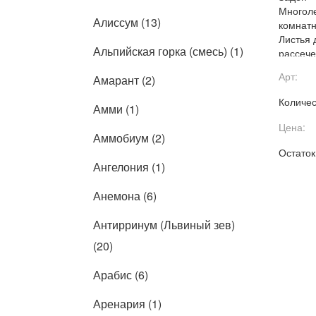
Многоле
Алиссум (13)
комнатн
Листья 
Альпийская горка (смесь) (1)
рассече
мимозы 
Арт:
Амарант (2)
45 см.
Количес
Амми (1)
Цена:
Аммобиум (2)
Остаток
Ангелония (1)
Анемона (6)
Антирринум (Львиный зев)
(20)
Арабис (6)
Аренария (1)