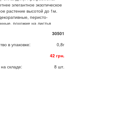
тнее элегантное экзотическое
ое растение высотой до 1м.
декоративные, перисто-
нные, похожие на листья
или папоротника, длиной до
30501
тво в упаковке:
0,8г
42 грн.
 на складе:
8 шт.