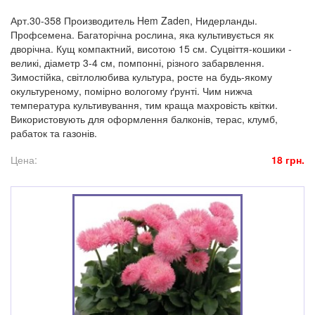
Арт.30-358 Производитель Hem Zaden, Нидерланды.
Профсемена. Багаторічна рослина, яка культивується як
дворічна. Кущ компактний, висотою 15 см. Суцвіття-кошики -
великі, діаметр 3-4 см, помпонні, різного забарвлення.
Зимостійка, світлолюбива культура, росте на будь-якому
окультуреному, помірно вологому ґрунті. Чим нижча
температура культивування, тим краща махровість квітки.
Використовують для оформлення балконів, терас, клумб,
рабаток та газонів.
Цена:
18 грн.