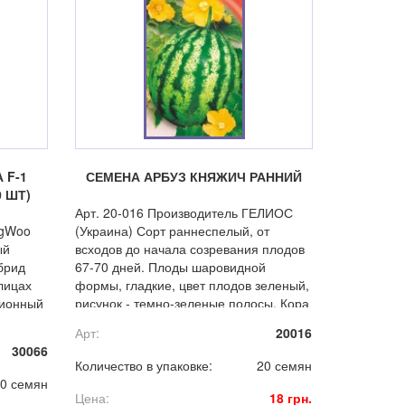
 F-1
СЕМЕНА АРБУЗ КНЯЖИЧ РАННИЙ
 ШТ)
Арт. 20-016 Производитель ГЕЛИОС
ngWoo
(Украина) Сорт раннеспелый, от
ый
всходов до начала созревания плодов
брид
67-70 дней. Плоды шаровидной
лицах
формы, гладкие, цвет плодов зеленый,
ционный
рисунок - темно-зеленые полосы. Кора
средней толщины. Мякоть ярко
Арт:
20016
малиновая, сочная, очень сладкая.
30066
еством
Количество в упаковке:
20 семян
0 семян
Цена:
18 грн.