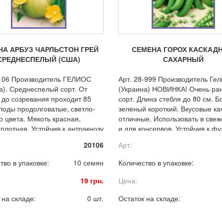
НА АРБУЗ ЧАРЛЬСТОН ГРЕЙ
СЕМЕНА ГОРОХ КАСКАД
СРЕДНЕСПЕЛЫЙ (США)
САХАРНЫЙ
-106 Производитель ГЕЛИОС
Арт. 28-999 Производитель Гел
а). Среднеспелый сорт. От
(Украина) НОВИНКА! Очень ра
 до созревания проходит 85
сорт. Длина стебля до 80 см. Б
лоды продолговатые, светло-
зеленый короткий. Вкусовые ка
о цвета. Мякоть красная,
отличные. Использовать в све
 плотная. Устойчив к антракнозу
и для консервов. Устойчив к ф
иозу.
и вируса мозаики.
20106
Арт:
тво в упаковке:
10 семян
Количество в упаковке:
19 грн.
Цена:
 на складе:
0 шт.
Остаток на складе: