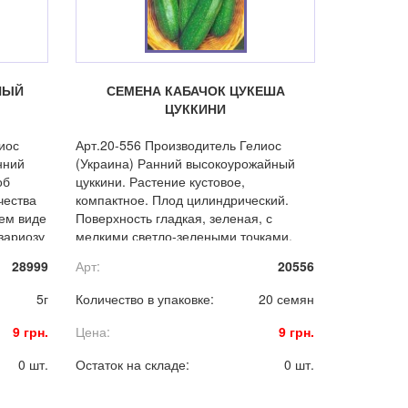
НЫЙ
СЕМЕНА КАБАЧОК ЦУКЕША
ЦУККИНИ
иос
Арт.20-556 Производитель Гелиос
нний
(Украина) Ранний высокоурожайный
об
цуккини. Растение кустовое,
чества
компактное. Плод цилиндрический.
жем виде
Поверхность гладкая, зеленая, с
узариозу
мелкими светло-зелеными точками.
Масса 0,8-0,9 кг. Мякоть светло-
28999
Арт:
20556
желтая, плотная, хрустящая.
5г
Количество в упаковке:
20 семян
9 грн.
Цена:
9 грн.
0 шт.
Остаток на складе:
0 шт.