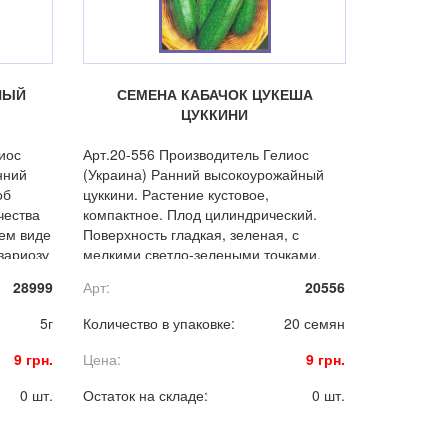
НЫЙ
СЕМЕНА КАБАЧОК ЦУКЕША
ЦУККИНИ
иос
Арт.20-556 Производитель Гелиос
нний
(Украина) Ранний высокоурожайный
об
цуккини. Растение кустовое,
чества
компактное. Плод цилиндрический.
жем виде
Поверхность гладкая, зеленая, с
узариозу
мелкими светло-зелеными точками.
Масса 0,8-0,9 кг. Мякоть светло-
28999
Арт:
20556
желтая, плотная, хрустящая.
5г
Количество в упаковке:
20 семян
9 грн.
Цена:
9 грн.
0 шт.
Остаток на складе:
0 шт.