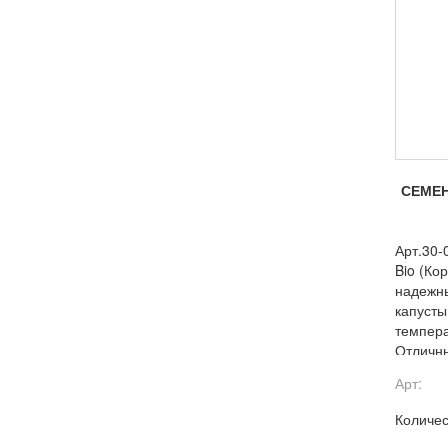
СЕМЕН
Арт.30-
Bio (Ко
надежн
капусты
темпера
Отличны
свежем 
Арт:
Количес