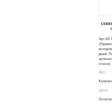
СЕМЕ
Арт.20
(Украин
всходов
дней. П
зеленог
сочная,
и фузар
Арт:
Количес
Цена:
Остаток