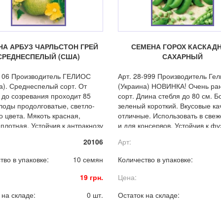
НА АРБУЗ ЧАРЛЬСТОН ГРЕЙ
СЕМЕНА ГОРОХ КАСКАД
СРЕДНЕСПЕЛЫЙ (США)
САХАРНЫЙ
-106 Производитель ГЕЛИОС
Арт. 28-999 Производитель Гел
а). Среднеспелый сорт. От
(Украина) НОВИНКА! Очень ра
 до созревания проходит 85
сорт. Длина стебля до 80 см. Б
лоды продолговатые, светло-
зеленый короткий. Вкусовые ка
о цвета. Мякоть красная,
отличные. Использовать в све
 плотная. Устойчив к антракнозу
и для консервов. Устойчив к ф
иозу.
и вируса мозаики.
20106
Арт:
тво в упаковке:
10 семян
Количество в упаковке:
19 грн.
Цена:
 на складе:
0 шт.
Остаток на складе: