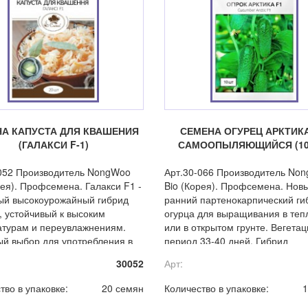
А КАПУСТА ДЛЯ КВАШЕНИЯ
СЕМЕНА ОГУРЕЦ АРКТИКА
(ГАЛАКСИ F-1)
САМООПЫЛЯЮЩИЙСЯ (10
052 Производитель NongWoo
Арт.30-066 Производитель No
рея). Профсемена. Галакси F1 -
Bio (Корея). Профсемена. Нов
ый высокоурожайный гибрид
ранний партенокарпический ги
, устойчивый к высоким
огурца для выращивания в теп
турам и переувлажнениям.
или в открытом грунте. Вегета
й выбор для употребления в
период 33-40 дней. Гибрид
виде и квашения.
характеризуется высокой
30052
Арт:
урожайностью и отличным кач
плодов.
тво в упаковке:
20 семян
Количество в упаковке:
1