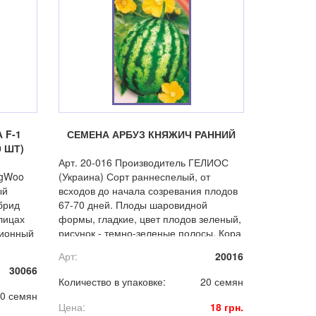
 F-1
СЕМЕНА АРБУЗ КНЯЖИЧ РАННИЙ
 ШТ)
Арт. 20-016 Производитель ГЕЛИОС
ngWoo
(Украина) Сорт раннеспелый, от
ый
всходов до начала созревания плодов
брид
67-70 дней. Плоды шаровидной
лицах
формы, гладкие, цвет плодов зеленый,
ционный
рисунок - темно-зеленые полосы. Кора
средней толщины. Мякоть ярко
Арт:
20016
малиновая, сочная, очень сладкая.
30066
еством
Количество в упаковке:
20 семян
0 семян
Цена:
18 грн.