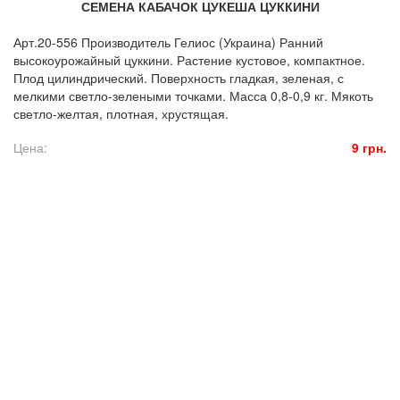
СЕМЕНА КАБАЧОК ЦУКЕША ЦУККИНИ
Арт.20-556 Производитель Гелиос (Украина) Ранний
высокоурожайный цуккини. Растение кустовое, компактное.
Плод цилиндрический. Поверхность гладкая, зеленая, с
мелкими светло-зелеными точками. Масса 0,8-0,9 кг. Мякоть
светло-желтая, плотная, хрустящая.
Цена:
9 грн.
© 2016. Florasad. All rights reserved.
Создание сайта: