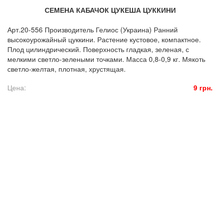
СЕМЕНА КАБАЧОК ЦУКЕША ЦУККИНИ
Арт.20-556 Производитель Гелиос (Украина) Ранний
высокоурожайный цуккини. Растение кустовое, компактное.
Плод цилиндрический. Поверхность гладкая, зеленая, с
мелкими светло-зелеными точками. Масса 0,8-0,9 кг. Мякоть
светло-желтая, плотная, хрустящая.
Цена:
9 грн.
© 2016. Florasad. All rights reserved.