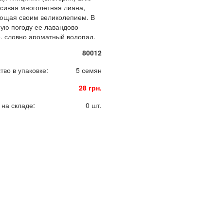
сивая многолетняя лиана,
ющая своим великолепием. В
ую погоду ее лавандово-
, словно ароматный водопад,
 создают эффект прохлады.
80012
тво в упаковке:
5 семян
28 грн.
 на складе:
0 шт.