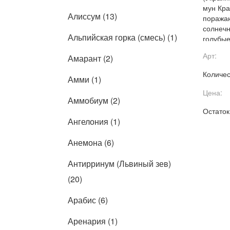
мун Кра
Алиссум (13)
поража
солнечн
Альпийская горка (смесь) (1)
голубые
гроздья
Арт:
Амарант (2)
Количес
Амми (1)
Цена:
Аммобиум (2)
Остаток
Ангелония (1)
Анемона (6)
Антирринум (Львиный зев)
(20)
Арабис (6)
Аренария (1)