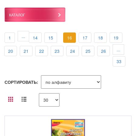
КАТАЛОГ
...
1
14
15
16
17
18
19
...
20
21
22
23
24
25
26
33
СОРТИРОВАТЬ: