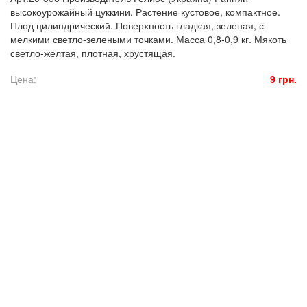
высокоурожайный цуккини. Растение кустовое, компактное.
Плод цилиндрический. Поверхность гладкая, зеленая, с
мелкими светло-зелеными точками. Масса 0,8-0,9 кг. Мякоть
светло-желтая, плотная, хрустящая.
Цена:
9 грн.
© 2016. Florasad. All rights reserved.
Создание сайта: