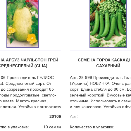
НА АРБУЗ ЧАРЛЬСТОН ГРЕЙ
СЕМЕНА ГОРОХ КАСКАД
СРЕДНЕСПЕЛЫЙ (США)
САХАРНЫЙ
-106 Производитель ГЕЛИОС
Арт. 28-999 Производитель Гел
а). Среднеспелый сорт. От
(Украина) НОВИНКА! Очень ра
 до созревания проходит 85
сорт. Длина стебля до 80 см. Б
лоды продолговатые, светло-
зеленый короткий. Вкусовые ка
о цвета. Мякоть красная,
отличные. Использовать в све
 плотная. Устойчив к антракнозу
и для консервов. Устойчив к ф
иозу.
и вируса мозаики.
20106
Арт:
тво в упаковке:
10 семян
Количество в упаковке: