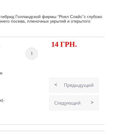
 гибрид Голландской фирмы “Роял Слайс”с глубоко
его посева, пленочных укрытий и открытого
14 ГРН.
:
1
ян
Предыдущий
к(-
Следующий