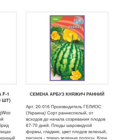
 F-1
СЕМЕНА АРБУЗ КНЯЖИЧ РАННИЙ
 ШТ)
Арт. 20-016 Производитель ГЕЛИОС
ngWoo
(Украина) Сорт раннеспелый, от
ый
всходов до начала созревания плодов
брид
67-70 дней. Плоды шаровидной
лицах
формы, гладкие, цвет плодов зеленый,
ционный
рисунок - темно-зеленые полосы. Кора