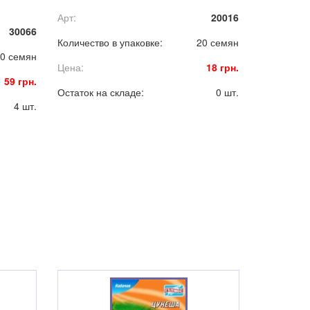
средней толщины. Мякоть ярко
Арт:
20016
малиновая, сочная, очень сладкая.
30066
еством
Количество в упаковке:
20 семян
0 семян
Цена:
18 грн.
59 грн.
Остаток на складе:
0 шт.
4 шт.