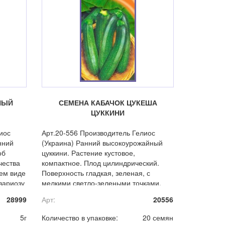
НЫЙ
СЕМЕНА КАБАЧОК ЦУКЕША
ЦУККИНИ
иос
Арт.20-556 Производитель Гелиос
нний
(Украина) Ранний высокоурожайный
об
цуккини. Растение кустовое,
чества
компактное. Плод цилиндрический.
жем виде
Поверхность гладкая, зеленая, с
узариозу
мелкими светло-зелеными точками.
Масса 0,8-0,9 кг. Мякоть светло-
28999
Арт:
20556
желтая, плотная, хрустящая.
5г
Количество в упаковке:
20 семян