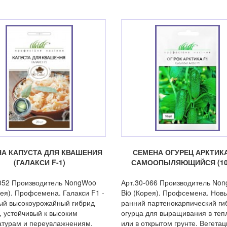
А КАПУСТА ДЛЯ КВАШЕНИЯ
СЕМЕНА ОГУРЕЦ АРКТИКА
(ГАЛАКСИ F-1)
САМООПЫЛЯЮЩИЙСЯ (10
052 Производитель NongWoo
Арт.30-066 Производитель No
рея). Профсемена. Галакси F1 -
Bio (Корея). Профсемена. Нов
ый высокоурожайный гибрид
ранний партенокарпический ги
, устойчивый к высоким
огурца для выращивания в теп
турам и переувлажнениям.
или в открытом грунте. Вегета