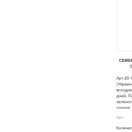
СЕМЕ
Арт.20
(Украин
всходов
дней. П
зеленог
сочная,
и фузар
Арт:
Количес