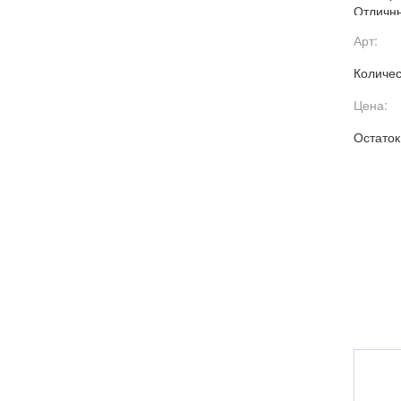
Отличны
свежем 
Арт:
Количес
Цена:
Остаток