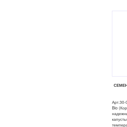
СЕМЕН
Арт.30-
Bio (Ко
надежн
капусты
темпера