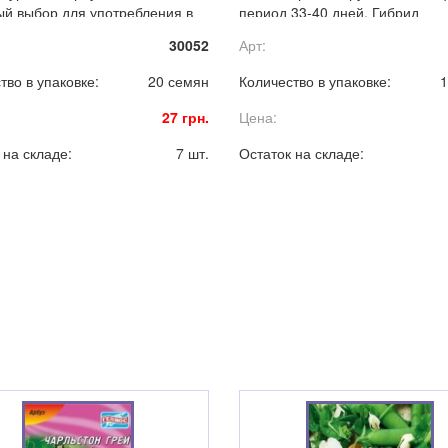
й выбор для употребления в
период 33-40 дней. Гибрид
виде и квашения.
характеризуется высокой
30052
Арт:
урожайностью и отличным кач
плодов.
тво в упаковке:
20 семян
Количество в упаковке:
1
27 грн.
Цена:
 на складе:
7 шт.
Остаток на складе: