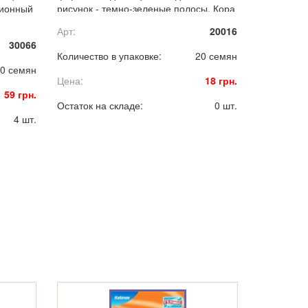
ционный
рисунок - темно-зеленые полосы. Кора
средней толщины. Мякоть ярко
Арт:
20016
малиновая, сочная, очень сладкая.
30066
еством
Количество в упаковке:
20 семян
0 семян
Цена:
18 грн.
59 грн.
Остаток на складе:
0 шт.
4 шт.