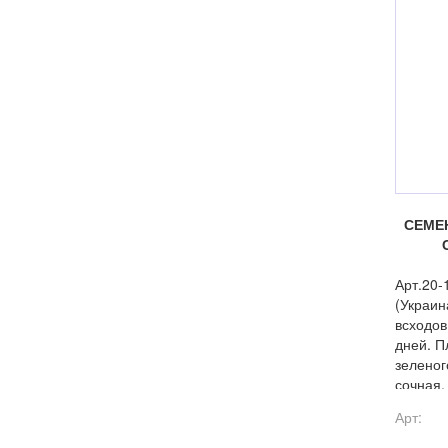
СЕМЕ
Арт.20
(Украин
всходов
дней. П
зеленог
сочная,
и фузар
Арт: