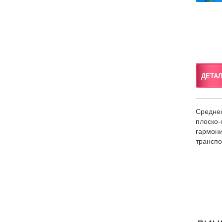
ДЕТА
Среднес
плоско-
гармони
транспо