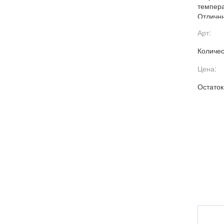
темпера
Отличны
свежем 
Арт:
Количес
Цена:
Остаток