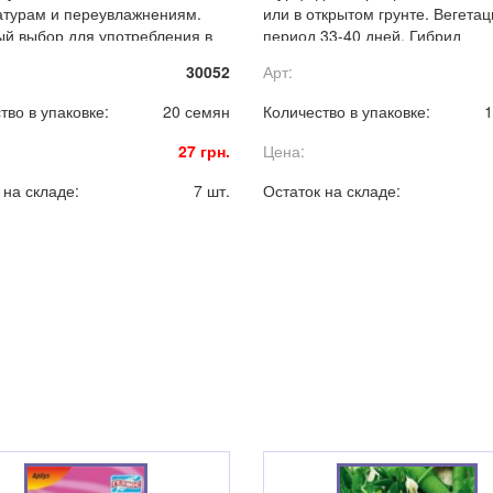
турам и переувлажнениям.
или в открытом грунте. Вегета
й выбор для употребления в
период 33-40 дней. Гибрид
виде и квашения.
характеризуется высокой
30052
Арт:
урожайностью и отличным кач
плодов.
тво в упаковке:
20 семян
Количество в упаковке:
1
27 грн.
Цена:
 на складе:
7 шт.
Остаток на складе: