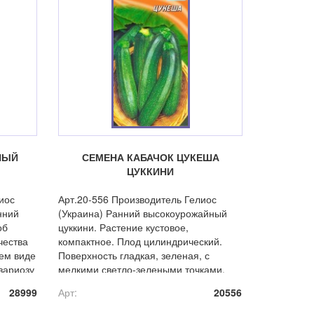
НЫЙ
СЕМЕНА КАБАЧОК ЦУКЕША
ЦУККИНИ
иос
Арт.20-556 Производитель Гелиос
нний
(Украина) Ранний высокоурожайный
об
цуккини. Растение кустовое,
чества
компактное. Плод цилиндрический.
жем виде
Поверхность гладкая, зеленая, с
узариозу
мелкими светло-зелеными точками.
Масса 0,8-0,9 кг. Мякоть светло-
28999
Арт:
20556
желтая, плотная, хрустящая.