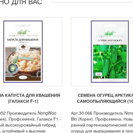
НО ДЛЯ ВАС
А КАПУСТА ДЛЯ КВАШЕНИЯ
СЕМЕНА ОГУРЕЦ АРКТИКА
(ГАЛАКСИ F-1)
САМООПЫЛЯЮЩИЙСЯ (10
052 Производитель NongWoo
Арт.30-066 Производитель No
рея). Профсемена. Галакси F1 -
Bio (Корея). Профсемена. Нов
ый высокоурожайный гибрид
ранний партенокарпический ги
, устойчивый к высоким
огурца для выращивания в теп