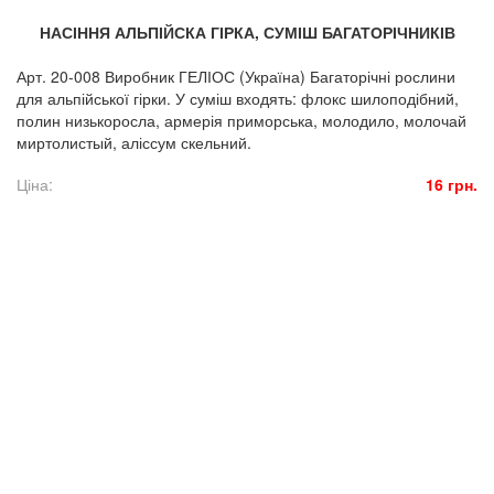
НАСІННЯ АЛЬПІЙСКА ГІРКА, СУМІШ БАГАТОРІЧНИКІВ
Арт. 20-008 Виробник ГЕЛІОС (Україна) Багаторічні рослини
для альпійської гірки. У суміш входять: флокс шилоподібний,
полин низькоросла, армерія приморська, молодило, молочай
миртолистый, аліссум скельний.
Ціна:
16 грн.
© 2016. Florasad. All rights reserved.