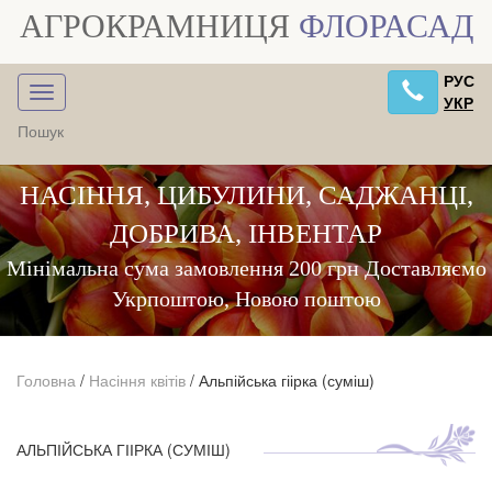
АГРОКРАМНИЦЯ
ФЛОРАСАД
РУС
УКР
НАСІННЯ, ЦИБУЛИНИ, САДЖАНЦІ,
ДОБРИВА, ІНВЕНТАР
Мінімальна сума замовлення 200 грн Доставляємо
Укрпоштою, Новою поштою
Головна
/
Насіння квітів
/
Альпійська гіірка (суміш)
АЛЬПІЙСЬКА ГІІРКА (СУМІШ)