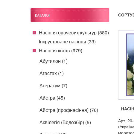
СОРТУ
КАТАЛОГ
Насіння овочевих культур (880)
Інкрустоване насіння (33)
Насіння квітів (979)
Абутилон (1)
Агастах (1)
Агератум (7)
Айстра (45)
НАСІ
Айстра (профнасіння) (76)
Арт. 20
Аквілегія (Водозбір) (5)
(Україна
морозос