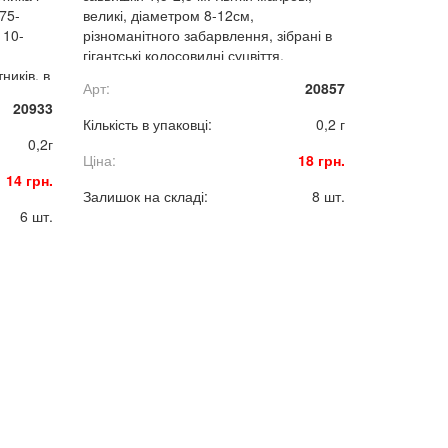
75-
великі, діаметром 8-12см,
 10-
різноманітного забарвлення, зібрані в
гігантські колосовидні суцвіття.
ників, в
Арт:
20857
20933
Кількість в упаковці:
0,2 г
0,2г
Ціна:
18 грн.
14 грн.
Залишок на складі:
8 шт.
6 шт.