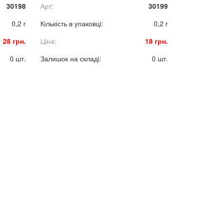
30198
Арт:
30199
0,2 г
Кількість в упаковці:
0,2 г
28 грн.
Ціна:
18 грн.
0 шт.
Залишок на складі:
0 шт.