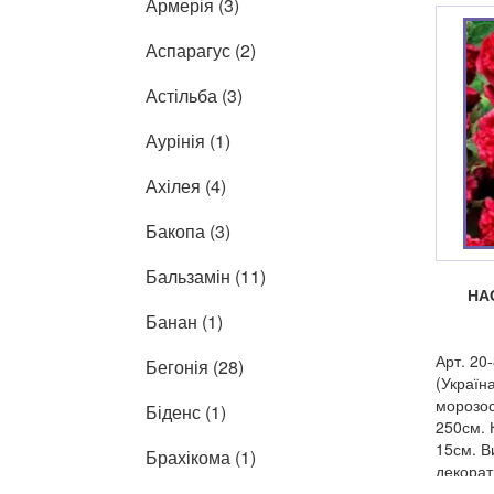
Армерія (3)
Аспарагус (2)
Астільба (3)
Аурінія (1)
Ахілея (4)
Бакопа (3)
Бальзамін (11)
НА
Банан (1)
Арт. 20
Бегонія (28)
(Україна
морозос
Біденс (1)
250см. К
15см. В
Брахікома (1)
декорат
групах і