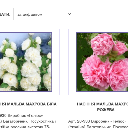
ВАТИ:
ННЯ МАЛЬВА МАХРОВА БІЛА
НАСІННЯ МАЛЬВА МАХР
РОЖЕВА
-930 Виробник «Геліос»
) Багаторічник. Посухостійка і
Арт. 20-933 Виробник «Геліос»
тійка рослина висотою 75-
(Україна) Багаторічник. Посухост