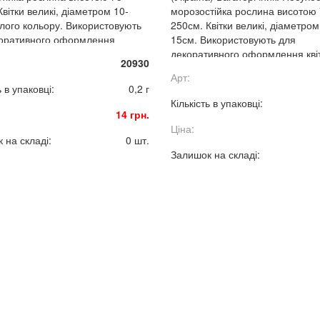
вітки великі, діаметром 10-
морозостійка рослина висотою 
ілого кольору. Використовують
250см. Квітки великі, діаметром
оративного оформлення
15см. Використовують для
, в групах і для зрізки.
декоративного оформлення квіт
20930
групах і для зрізки.
Арт:
ь в упаковці:
0,2 г
Кількість в упаковці:
14 грн.
Ціна:
 на складі:
0 шт.
Залишок на складі: