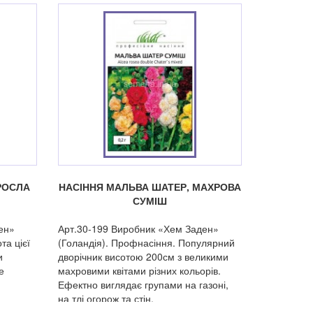
РОСЛА
НАСІННЯ МАЛЬВА ШАТЕР, МАХРОВА
СУМІШ
ен»
Арт.30-199 Виробник «Хем Заден»
та цієї
(Голандія). Профнасіння. Популярний
и
дворічник висотою 200см з великими
е
махровими квітами різних кольорів.
Ефектно виглядає групами на газоні,
на тлі огорож та стін.