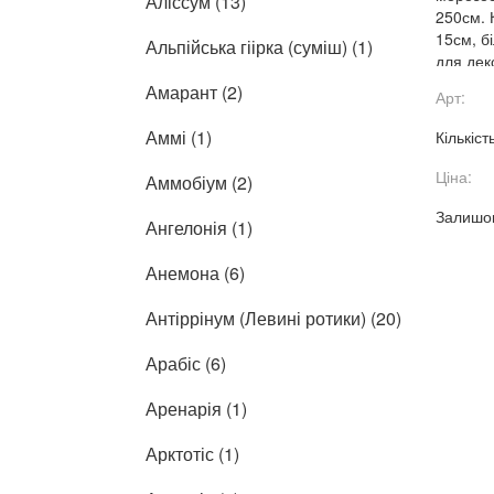
Аліссум (13)
250см. К
15см, б
Альпійська гіірка (суміш) (1)
для дек
квітників
Амарант (2)
Арт:
Аммі (1)
Кількіст
Ціна:
Аммобіум (2)
Залишок
Ангелонія (1)
Анемона (6)
Антіррінум (Левині ротики) (20)
Арабіс (6)
Аренарія (1)
Арктотіс (1)