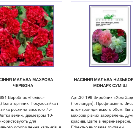
СІННЯ МАЛЬВА МАХРОВА
НАСІННЯ МАЛЬВА НИЗЬКО
ЧЕРВОНА
МОНАРХ СУМІШ
-891 Виробник «Геліос»
Арт.30-198 Виробник «Хем Зад
) Багаторічник. Посухостійка і
(Голландія). Профнасіння. Висо
тійка рослина висотою 75-
шток-троянди всього 50см. Квіт
вітки великі, діаметром 10-
махрові різних забарвлень, дуж
икористовують для
красиві. Цвіте в червні-вересні.
ивного оформлення квітників, в
Ефектно виглядає групами.
 для зрізки.