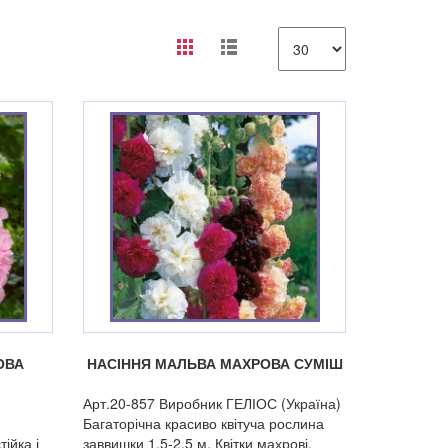
ОВА
НАСІННЯ МАЛЬВА МАХРОВА СУМІШ
Арт.20-857 Виробник ГЕЛІОС (Україна)
Багаторічна красиво квітуча рослина
ійка і
заввишки 1,5-2,5 м. Квітки махрові,