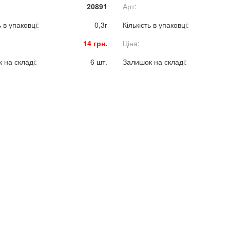
20891
Арт:
ь в упаковці:
0,3г
Кількість в упаковці:
14 грн.
Ціна:
 на складі:
6 шт.
Залишок на складі: