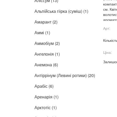
Аліссум (13)
компакт
см. Кві
Альпійська гіірка (суміш) (1)
волотис
ароматом
Амарант (2)
темно-з
Арт:
зимостій
Аммі (1)
Кількіст
Аммобіум (2)
Ціна:
Ангелонія (1)
Залишок
Анемона (6)
Антіррінум (Левині ротики) (20)
Арабіс (6)
Аренарія (1)
Арктотіс (1)