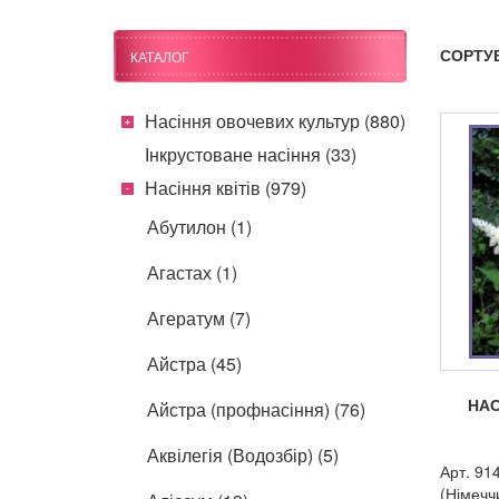
СОРТУ
КАТАЛОГ
Насіння овочевих культур (880)
Інкрустоване насіння (33)
Насіння квітів (979)
Абутилон (1)
Агастах (1)
Агератум (7)
Айстра (45)
НАС
Айстра (профнасіння) (76)
Аквілегія (Водозбір) (5)
Арт. 91
(Німечч