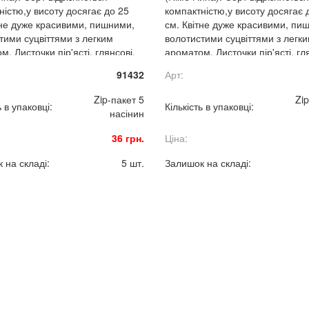
ністю,у висоту досягає до 25
компактністю,у висоту досягає 
тне дуже красивими, пишними,
см. Квітне дуже красивими, пи
тими суцвіттями з легким
волотистими суцвіттями з легк
. Листочки пір'ясті, глянсові,
ароматом. Листочки пір'ясті, гл
еленого забарвлення. Рослина
темно-зеленого забарвлення. 
91432
Арт:
ка. Віддає перевагу півтіні.
зимостійка. Віддає перевагу півт
Zip-пакет 5
Zip
ь в упаковці:
Кількість в упаковці:
насінин
36 грн.
Ціна:
 на складі:
5 шт.
Залишок на складі: