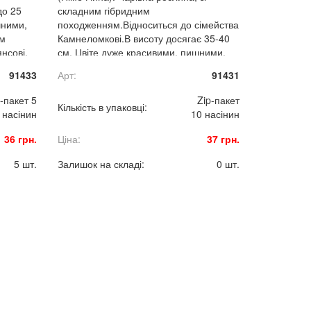
до 25
складним гібридним
шними,
походженням.Відноситься до сімейства
им
Камнеломкові.В висоту досягає 35-40
янсові,
см. Цвіте дуже красивими, пишними,
Рослина
метельчатими суцвіттями з легким
91433
Арт:
91431
іні.
ароматом і різноманітними
окрасами.Листочки темно-зелені,
-пакет 5
Zip-пакет
Кількість в упаковці:
перисті, глянцеві, дуже ажурні. Рослина
насінин
10 насінин
зимостійка. Віддає перевагу півтіні.
36 грн.
Ціна:
37 грн.
5 шт.
Залишок на складі:
0 шт.