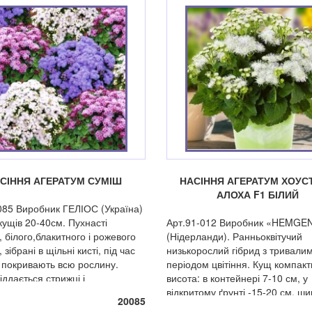
СІННЯ АГЕРАТУМ СУМІШ
НАСІННЯ АГЕРАТУМ ХОУС
АЛОХА F1 БІЛИЙ
085 Виробник ГЕЛІОС (Україна)
кущів 20-40см. Пухнасті
Арт.91-012 Виробник «HEMGE
, білого,блакитного і рожевого
(Нідерланди). Ранньоквітучий
 зібрані в щільні кисті, під час
низькорослий гібрид з тривали
я покривають всю рослину.
періодом цвітіння. Кущ компакт
іддається стрижці і
висота: в контейнері 7-10 см, у
енню.
відкритому ґрунті -15-20 см, ш
20085
15-20 см. Квіти дрібні, зібрані у