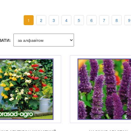
1
2
3
4
5
6
7
8
9
ВАТИ: