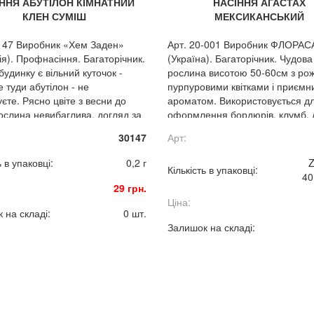
ННЯ АБУТІЛОН КІМНАТНИЙ
НАСІННЯ АГАСТАХ
КЛЕН СУМІШ
МЕКСИКАНСЬКИЙ
147 Виробник «Хем Заден»
Арт. 20-001 Виробник ФЛОРАС
ія). Профнасіння. Багаторічник.
(Україна). Багаторічник. Чудова
будинку є вільний куточок -
рослина висотою 50-60см з ро
 туди абутілон - не
пурпуровими квітками і приємн
єте. Рясно цвіте з весни до
ароматом. Використовується д
Рослина невибаглива, догляд за
оформлення бордюрів, клумб, 
складний.
зрізу живих квітів і для засушув
30147
Арт:
ь в упаковці:
0,2 г
Z
Кількість в упаковці:
40
29 грн.
Ціна:
 на складі:
0 шт.
Залишок на складі: