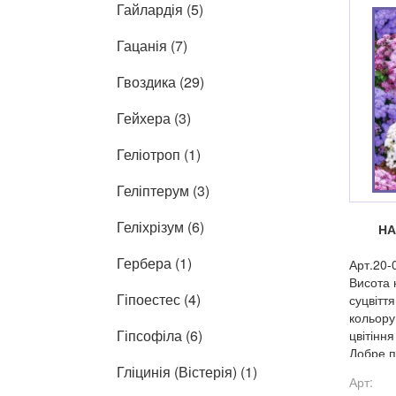
Гайлардія (5)
Гацанія (7)
Гвоздика (29)
Гейхера (3)
Геліотроп (1)
Геліптерум (3)
Геліхрізум (6)
НА
Гербера (1)
Арт.20-
Висота 
Гіпоестес (4)
суцвіття
кольору,
Гіпсофіла (6)
цвітінн
Добре п
Гліцинія (Вістерія) (1)
омолож
Арт: