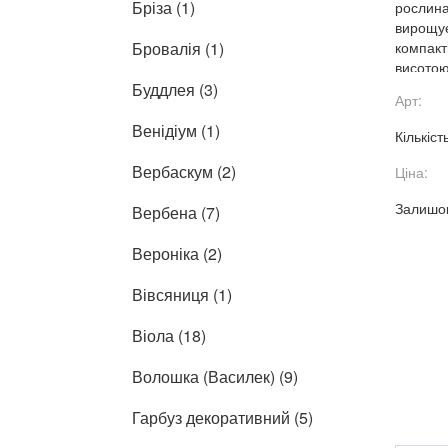
Бріза (1)
рослина
вирощує
Бровалія (1)
компакт
висотою
тривале
Буддлея (3)
Арт:
Венідіум (1)
Кількіст
Вербаскум (2)
Ціна:
Залишок
Вербена (7)
Вероніка (2)
Вівсяниця (1)
Віола (18)
Волошка (Василек) (9)
Гарбуз декоративний (5)