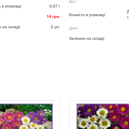
Арт:
суцвіття-кошики, духмяні.
ь в упаковці:
0,07 г
Z
Кількість в упаковці:
14 грн.
1
 на складі:
2 шт.
Ціна:
Залишок на складі: