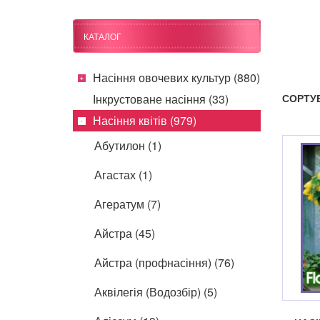
КАТАЛОГ
Насіння овочевих культур (880)
Інкрустоване насіння (33)
СОРТУ
Насіння квітів (979)
Абутилон (1)
Агастах (1)
Агератум (7)
Айстра (45)
Айстра (профнасіння) (76)
Аквілегія (Водозбір) (5)