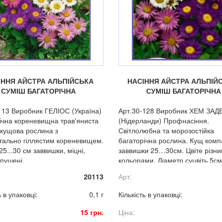
ІННЯ АЙСТРА АЛЬПІЙСЬКА
НАСІННЯ АЙСТРА АЛЬПІЙ
СУМІШ БАГАТОРІЧНА
СУМІШ БАГАТОРІЧНА
113 Виробник ГЕЛІОС (Україна)
Арт.30-128 Виробник ХЕМ ЗАДЕ
ічна кореневищна трав'яниста
(Нідерланди) Профнасіння.
вкущова рослина з
Світлолюбна та морозостійка
тально гіллястим кореневищем.
багаторічна рослина. Кущ комп
5...30 см заввишки, міцні,
заввишки 25…30см. Цвіте різн
опушені.
кольорами. Діаметр суцвіть 5см
20113
Арт:
ь в упаковці:
0,1 г
Кількість в упаковці:
15 грн.
Ціна: