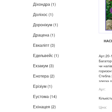
Діхондра (1)
Доліхос (1)
Доронікум (1)
Драцена (1)
НАС
Евкаліпт (3)
Едельвейс (1)
Арт.20-
Багатор
Екзакум (3)
чи напі
горизон
Енотера (2)
Стебла 2
злегка 
Ерізіум (1)
Арт:
Еустома (14)
Кількіст
Ехінацея (2)
Ціна: