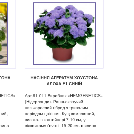
ТОНА
НАСІННЯ АГЕРАТУМ ХОУСТОНА
АЛОХА F1 СИНІЙ
NETICS»
Арт.91-011 Виробник «HEMGENETICS»
(Нідерланди). Ранньоквітучий
м
низькорослий гібрид з тривалим
ний,
періодом цвітіння. Кущ компактний,
висота: в контейнері 7-10 см, у
ирина
відкритому ґрунті -15-20 см, ширина
 пухнасті
15-20 см. Квіти дрібні, зібрані у пухнасті