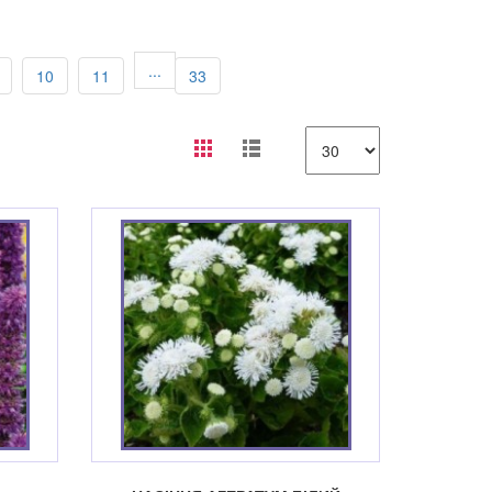
...
10
11
33