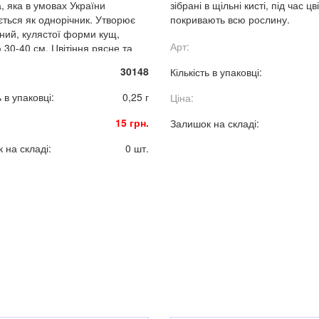
, яка в умовах України
зібрані в щільні кисті, під час цв
ться як однорічник. Утворює
покривають всю рослину.
ний, кулястої форми кущ,
Арт:
 30-40 см. Цвітіння рясне та
, з червня до заморозків.
30148
Кількість в упаковці:
ь в упаковці:
0,25 г
Ціна:
15 грн.
Залишок на складі:
 на складі:
0 шт.