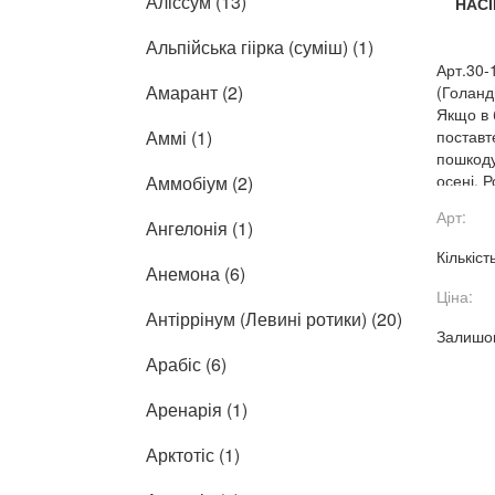
Аліссум (13)
НАСІ
Альпійська гіірка (суміш) (1)
Арт.30-
Амарант (2)
(Голанд
Якщо в 
Аммі (1)
поставте
пошкоду
осені. 
Аммобіум (2)
ними не
Арт:
Ангелонія (1)
Кількіст
Анемона (6)
Ціна:
Антіррінум (Левині ротики) (20)
Залишок
Арабіс (6)
Аренарія (1)
Арктотіс (1)