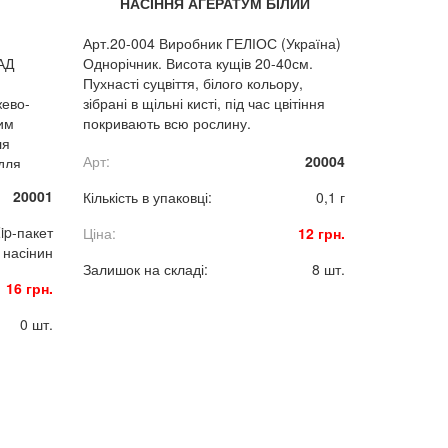
НАСІННЯ АГЕРАТУМ БІЛИЙ
Арт.20-004 Виробник ГЕЛІОС (Україна)
АД
Однорічник. Висота кущів 20-40см.
Пухнасті суцвіття, білого кольору,
жево-
зібрані в щільні кисті, під час цвітіння
им
покривають всю рослину.
ля
Арт:
20004
для
ання.
20001
Кількість в упаковці:
0,1 г
ip-пакет
Ціна:
12 грн.
 насінин
Залишок на складі:
8 шт.
16 грн.
0 шт.