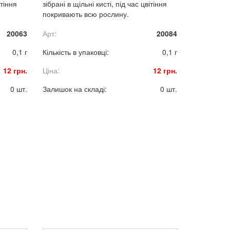
ітіння
зібрані в щільні кисті, під час цвітіння
покривають всю рослину.
20063
Арт:
20084
0,1 г
Кількість в упаковці:
0,1 г
12 грн.
Ціна:
12 грн.
0 шт.
Залишок на складі:
0 шт.