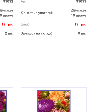
91012
Арт:
91011
суцвіття-кошики, духмяні.
ip-пакет
Zip-пакет
Кількість в упаковці:
0 драже
10 драже
19 грн.
Ціна:
19 грн.
2 шт.
Залишок на складі:
0 шт.