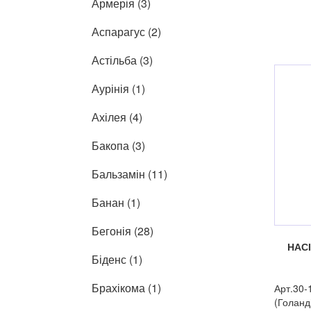
Армерія (3)
Аспарагус (2)
Астільба (3)
Аурінія (1)
Ахілея (4)
Бакопа (3)
Бальзамін (11)
Банан (1)
Бегонія (28)
НАС
Біденс (1)
Брахікома (1)
Арт.30-
(Голанд