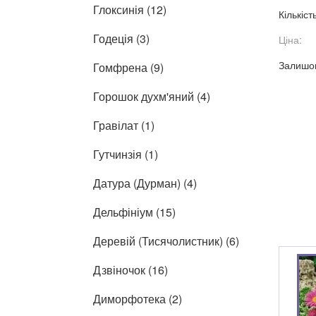
Глоксинія (12)
Кількіст
Годеція (3)
Ціна:
Залишок
Гомфрена (9)
Горошок духм'яний (4)
Гравілат (1)
Гутчинзія (1)
Датура (Дурман) (4)
Дельфініум (15)
Деревій (Тисячолистник) (6)
Дзвіночок (16)
Диморфотека (2)