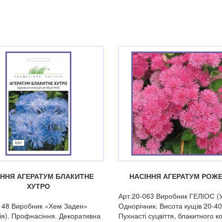
ІННЯ АГЕРАТУМ БЛАКИТНЕ
НАСІННЯ АГЕРАТУМ РОЖ
ХУТРО
Арт.20-063 Виробник ГЕЛІОС (У
148 Виробник «Хем Заден»
Однорічник. Висота кущів 20-4
ія). Профнасіння. Декоративна
Пухнасті суцвіття, блакитного к