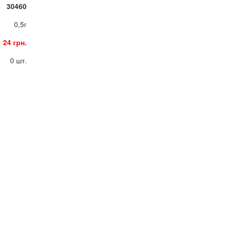
30460
0,5г
24 грн.
0 шт.