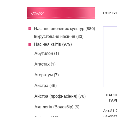
СОРТУ
КАТАЛОГ
Насіння овочевих культур (880)
Інкрустоване насіння (33)
Насіння квітів (979)
Абутилон (1)
Агастах (1)
Агератум (7)
Айстра (45)
НАСІ
Айстра (профнасіння) (76)
ГАР
Аквілегія (Водозбір) (5)
Арт.21-
Декорат