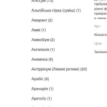
Аліссум (13)
гарбузо
різної 
Альпійська гіірка (суміш) (1)
прикрас
а також
Амарант (2)
створен
Арт:
Аммі (1)
Кількіст
Аммобіум (2)
Ціна:
Ангелонія (1)
Залишок
Анемона (6)
Антіррінум (Левині ротики) (20)
Арабіс (6)
Аренарія (1)
Арктотіс (1)