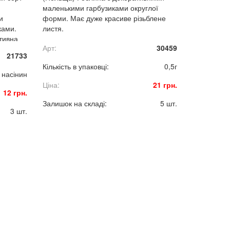
маленькими гарбузиками округлої
и
форми. Має дуже красиве різьблене
ками.
листя.
тивна
Арт:
30459
21733
Кількість в упаковці:
0,5г
 насінин
Ціна:
21 грн.
12 грн.
Залишок на складі:
5 шт.
3 шт.