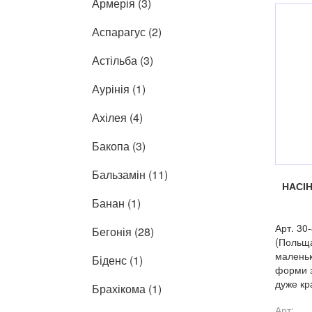
Армерія (3)
Аспарагус (2)
Астільба (3)
Аурінія (1)
Ахілея (4)
Бакопа (3)
Бальзамін (11)
НАСІ
Банан (1)
Арт. 30
Бегонія (28)
(Польща
маленьк
Біденс (1)
форми з
дуже кр
Брахікома (1)
Арт: