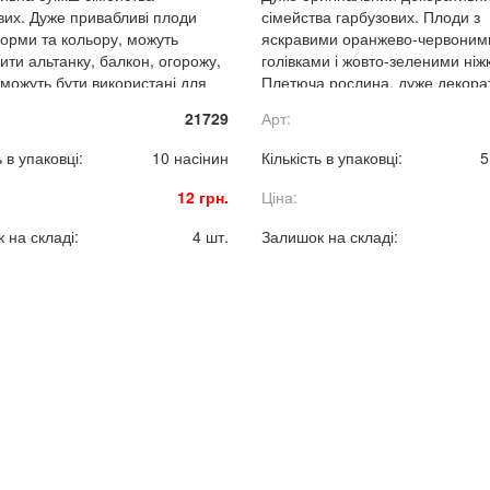
вих. Дуже привабливі плоди
сімейства гарбузових. Плоди з
форми та кольору, можуть
яскравими оранжево-червоним
ити альтанку, балкон, огорожу,
голівками і жовто-зеленими ніж
 можуть бути використані для
Плетюча рослина, дуже декора
ня декоративних композицій.
на всіх стадіях розвитку.
21729
Арт:
ь в упаковці:
10 насінин
Кількість в упаковці:
5
12 грн.
Ціна:
 на складі:
4 шт.
Залишок на складі: