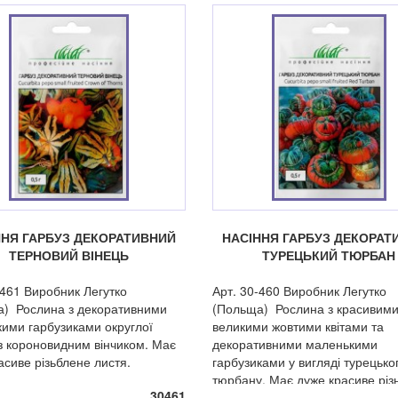
ННЯ ГАРБУЗ ДЕКОРАТИВНИЙ
НАСІННЯ ГАРБУЗ ДЕКОРАТ
ТЕРНОВИЙ ВІНЕЦЬ
ТУРЕЦЬКИЙ ТЮРБАН
-461 Виробник Легутко
Арт. 30-460 Виробник Легутко
) Рослина з декоративними
(Польща) Рослина з красивим
ими гарбузиками округлої
великими жовтими квітами та
 короновидним вінчиком. Має
декоративними маленькими
асиве різьблене листя.
гарбузиками у вигляді турецько
тюрбану. Має дуже красиве різ
30461
листя.