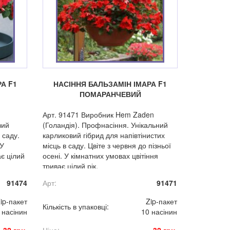
А F1
НАСІННЯ БАЛЬЗАМІН ІМАРА F1
ПОМАРАНЧЕВИЙ
Арт. 91471 Виробник Hem Zaden
вий
(Голандія). Профнасіння. Унікальний
 саду.
карликовий гібрид для напівтінистих
 У
місць в саду. Цвіте з червня до пізньої
ає цілий
осені. У кімнатних умовах цвітіння
триває цілий рік.
91474
Арт:
91471
ip-пакет
Zip-пакет
Кількість в упаковці:
 насінин
10 насінин
32 грн.
Ціна:
32 грн.