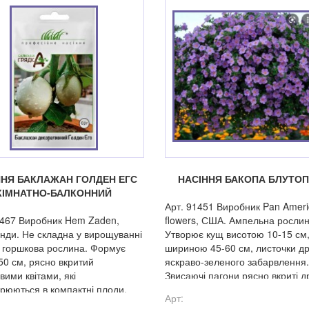
ННЯ БАКЛАЖАН ГОЛДЕН ЕГС
НАСІННЯ БАКОПА БЛУТОП
КІМНАТНО-БАЛКОННИЙ
Арт. 91451 Виробник Pan Amer
-467 Виробник Hem Zaden,
flowers, США. Ампельна рослин
нди. Не складна у вирощуванні
Утворює кущ висотою 10-15 см
 горшкова рослина. Формує
шириною 45-60 см, листочки дрі
50 см, рясно вкритий
яскраво-зеленого забарвлення.
вими квітами, які
Звисаючі пагони рясно вкриті 
рюються в компактні плоди,
квітами, які не втрачають своєї
Арт:
-100 г. Плід, при дозріванні,
привабливості при несприятли