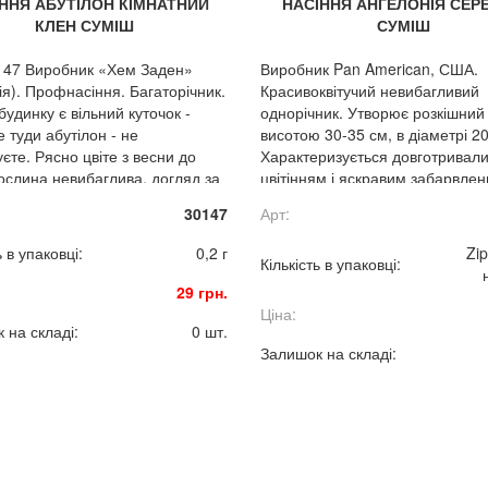
ННЯ АБУТІЛОН КІМНАТНИЙ
НАСІННЯ АНГЕЛОНІЯ СЕРЕ
КЛЕН СУМІШ
СУМІШ
147 Виробник «Хем Заден»
Виробник Pan American, США.
ія). Профнасіння. Багаторічник.
Красивоквітучий невибагливий
будинку є вільний куточок -
однорічник. Утворює розкішний
 туди абутілон - не
висотою 30-35 см, в діаметрі 20
єте. Рясно цвіте з весни до
Характеризується довготривал
Рослина невибаглива, догляд за
цвітінням і яскравим забарвле
складний.
квітів.
30147
Арт:
ь в упаковці:
0,2 г
Zip
Кількість в упаковці:
29 грн.
Ціна:
 на складі:
0 шт.
Залишок на складі: