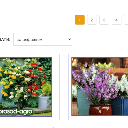
1
2
3
4
ВАТИ: