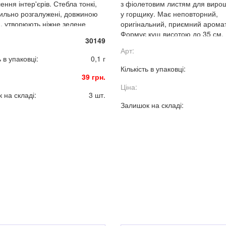
ння інтер'єрів. Стебла тонкі,
з фіолетовим листям для виро
 сильно розгалужені, довжиною
у горщику. Має неповторний,
м, утво­рюють ніжне зелене
оригінальний, приємний аромат
о з блискучих листків -
Формує кущ висотою до 35 см.
30149
".
Арт:
ь в упаковці:
0,1 г
Кількість в упаковці:
39 грн.
Ціна:
 на складі:
3 шт.
Залишок на складі: