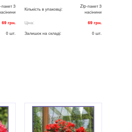
погодних умовах.
-пакет 3
Zip-пакет 3
Кількість в упаковці:
насінини
насінини
69 грн.
Ціна:
69 грн.
0 шт.
Залишок на складі:
0 шт.