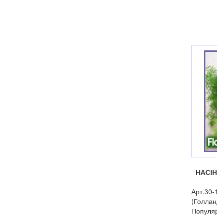
НАСІ
Арт.30-
(Голлан
Популяр