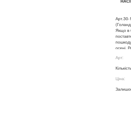
НАСІ
Арт.30-
(Голанд
Якщо в 
поставте
пошкоду
осені. 
ними не
Арт:
Кількіст
Ціна:
Залишок