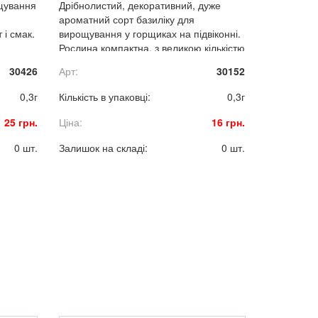
щування
Дрібнолистий, декоративний, дуже
ароматний сорт базиліку для
 і смак.
вирощування у горщиках на підвіконні.
Рослина компактна, з великою кількістю
пагонів і дрібних листків темно-
30426
Арт:
30152
зеленого кольору. Використовується в
свіжому вигляді в якості салатної
0,3г
Кількість в упаковці:
0,3г
зелені, приправи і ароматизатора в
кулінарії і при консервації.
25 грн.
Ціна:
16 грн.
0 шт.
Залишок на складі:
0 шт.