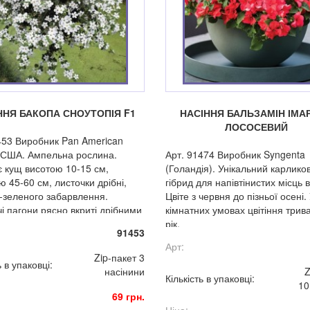
ННЯ БАКОПА СНОУТОПІЯ F1
НАСІННЯ БАЛЬЗАМІН ІМАР
ЛОСОСЕВИЙ
453 Виробник Pan American
, США. Ампельна рослина.
Арт. 91474 Виробник Syngenta
 кущ висотою 10-15 см,
(Голандія). Унікальний карлико
 45-60 см, листочки дрібні,
гібрид для напівтінистих місць в
-зеленого забарвлення.
Цвіте з червня до пізньої осені.
і пагони рясно вкриті дрібними
кімнатних умовах цвітіння трив
 які не втрачають своєї
рік.
91453
ивості при несприятливих
Арт:
х умовах.
Zip-пакет 3
ь в упаковці:
насінини
Z
Кількість в упаковці:
10
69 грн.
Ціна: