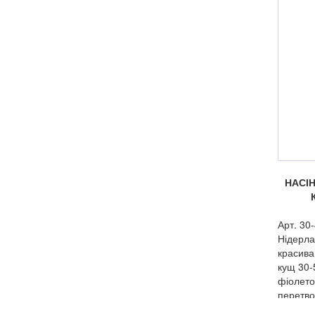
НАСІ
Арт. 30
Нідерла
красива
кущ 30-
фіолето
перетво
масою 80