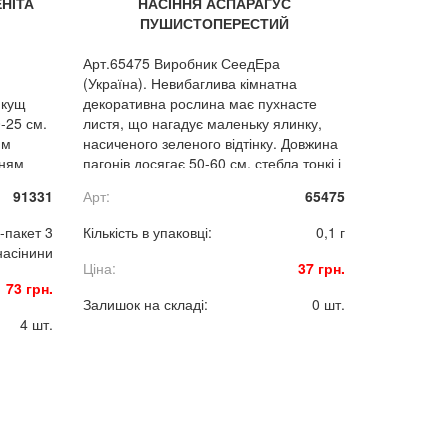
НІТА
НАСІННЯ АСПАРАГУС
ПУШИСТОПЕРЕСТИЙ
Арт.65475 Виробник СеедЕра
(Україна). Невибаглива кімнатна
 кущ
декоративна рослина має пухнасте
-25 см.
листя, що нагадує маленьку ялинку,
им
насиченого зеленого відтінку. Довжина
нням
пагонів досягає 50-60 см, стебла тонкі і
гнучкі. Квітки і синьо-чорні ягоди
91331
Арт:
65475
з’являються тільки на старих (не
менше 10 років) пагонах і швидко
-пакет 3
Кількість в упаковці:
0,1 г
відпадають. Полив потрібен помірний.
насінини
Посів круглий рік. Перед посівом
Ціна:
37 грн.
насіння попередньо витримують 2 дня
73 грн.
в теплій воді. Сходи з’являються через
Залишок на складі:
0 шт.
30-40 днів. Ідеальне доповнення для
4 шт.
букета, прекрасна прикраса для кімнат
і офісів