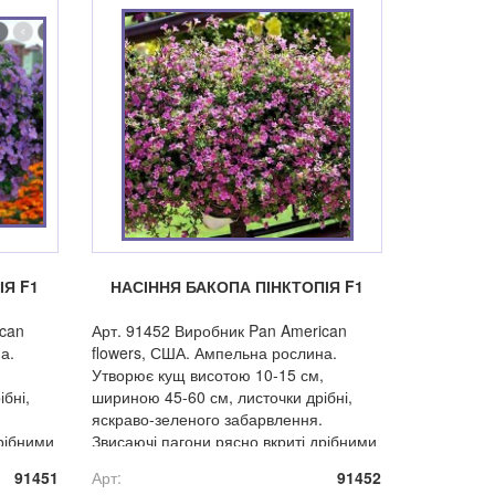
ІЯ F1
НАСІННЯ БАКОПА ПІНКТОПІЯ F1
ican
Арт. 91452 Виробник Pan American
а.
flowers, США. Ампельна рослина.
,
Утворює кущ висотою 10-15 см,
бні,
шириною 45-60 см, листочки дрібні,
яскраво-зеленого забарвлення.
дрібними
Звисаючі пагони рясно вкриті дрібними
квітами, які не втрачають своєї
91451
Арт:
91452
вих
привабливості при несприятливих