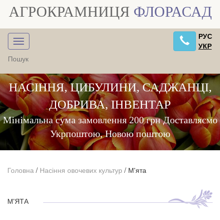
АГРОКРАМНИЦЯ
ФЛОРАСАД
РУС
УКР
НАСІННЯ, ЦИБУЛИНИ, САДЖАНЦІ,
ДОБРИВА, ІНВЕНТАР
Мінімальна сума замовлення 200 грн Доставляємо
Укрпоштою, Новою поштою
Головна
/
Насіння овочевих культур
/
М'ята
М'ЯТА