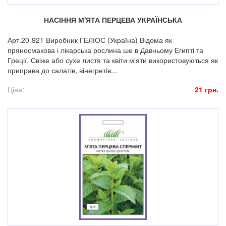
НАСІННЯ М'ЯТА ПЕРЦЕВА УКРАЇНСЬКА
Арт.20-921 Виробник ГЕЛІОС (Україна) Відома як
пряносмакова і лікарська рослина ше в Давньому Египті та
Греції. Свіже або сухе листя та квіти м'яти використовуються як
приправа до салатів, вінегретів...
Ціна:
21 грн.