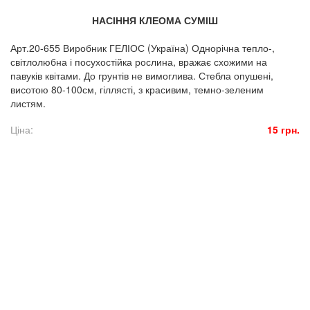
НАСІННЯ КЛЕОМА СУМІШ
Арт.20-655 Виробник ГЕЛІОС (Україна) Однорічна тепло-,
світлолюбна і посухостійка рослина, вражає схожими на
павуків квітами. До грунтів не вимоглива. Стебла опушені,
висотою 80-100см, гіллясті, з красивим, темно-зеленим
листям.
Ціна:
15 грн.