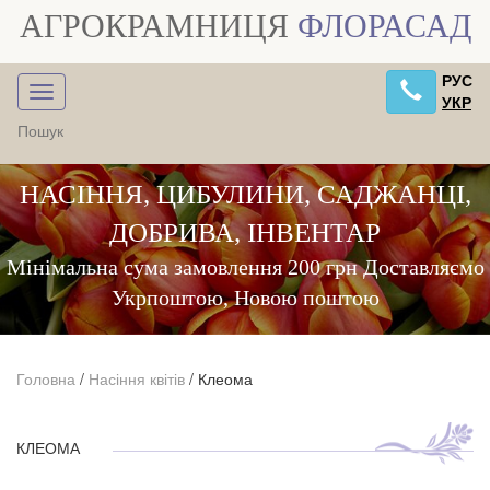
АГРОКРАМНИЦЯ
ФЛОРАСАД
РУС
УКР
НАСІННЯ, ЦИБУЛИНИ, САДЖАНЦІ,
ДОБРИВА, ІНВЕНТАР
Мінімальна сума замовлення 200 грн Доставляємо
Укрпоштою, Новою поштою
Головна
/
Насіння квітів
/
Клеома
КЛЕОМА