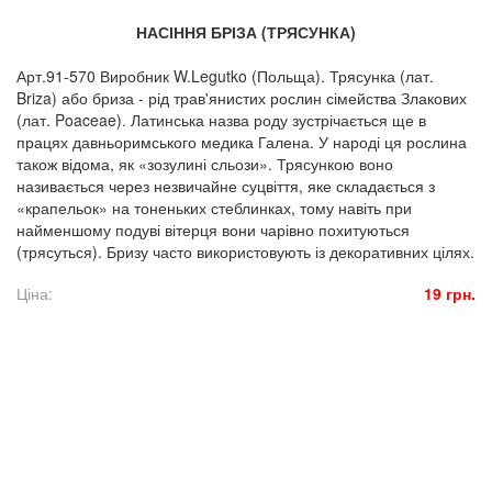
НАСІННЯ БРІЗА (ТРЯСУНКА)
Арт.91-570 Виробник W.Legutko (Польща). Трясунка (лат.
Briza) або бриза - рід трав'янистих рослин сімейства Злакових
(лат. Poaceae). Латинська назва роду зустрічається ще в
працях давньоримського медика Галена. У народі ця рослина
також відома, як «зозулині сльози». Трясункою воно
називається через незвичайне суцвіття, яке складається з
«крапельок» на тоненьких стеблинках, тому навіть при
найменшому подуві вітерця вони чарівно похитуються
(трясуться). Бризу часто використовують із декоративних цілях.
Ціна:
19 грн.