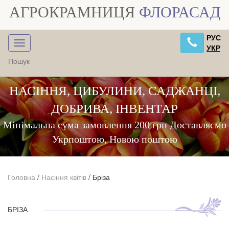
АГРОКРАМНИЦЯ
ФЛОРАСАД
РУС
УКР
НАСІННЯ, ЦИБУЛИНИ, САДЖАНЦІ,
ДОБРИВА, ІНВЕНТАР
Мінімальна сума замовлення 200 грн Доставляємо
Укрпоштою, Новою поштою
Головна
/
Насіння квітів
/
Бріза
БРІЗА