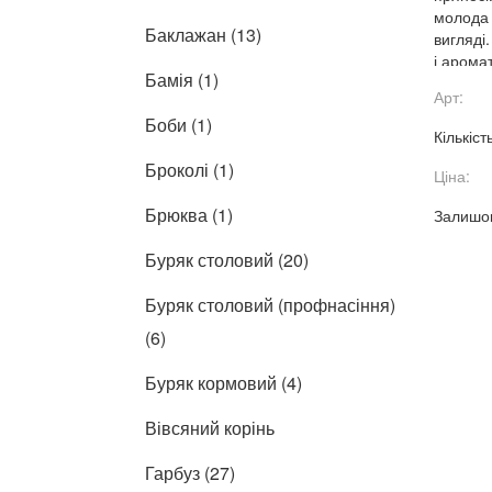
молода 
Баклажан (13)
вигляді
і аромат
Бамія (1)
медонос
Арт:
Боби (1)
Кількіст
Броколі (1)
Ціна:
Брюква (1)
Залишок
Буряк столовий (20)
Буряк столовий (профнасіння)
(6)
Буряк кормовий (4)
Вівсяний корінь
Гарбуз (27)