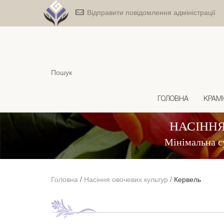
Відправити повідомлення адміністрації
ГОЛОВНА
КРАМ
НАСІННЯ
Мінімальна с
Головна
/
Насіння овочевих культур
/
Кервель