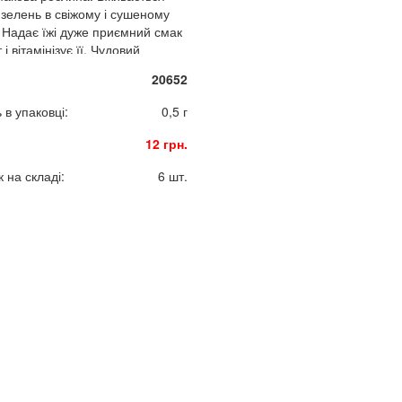
зелень в свіжому і сушеному
. Надає їжі дуже приємний смак
 і вітамінізує її. Чудовий
.
20652
ь в упаковці:
0,5 г
12 грн.
 на складі:
6 шт.