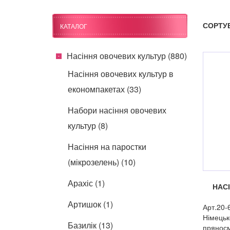
СОРТУ
КАТАЛОГ
Насіння овочевих культур (880)
Насіння овочевих культур в
економпакетах (33)
Набори насіння овочевих
культур (8)
Насіння на паростки
(мікрозелень) (10)
Арахіс (1)
НАС
Артишок (1)
Арт.20-
Німецьк
Базилік (13)
пряносм