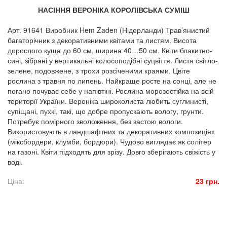
НАСІННЯ ВЕРОНІКА КОРОЛІВСЬКА СУМІШ
Арт. 91641 Виробник Hem Zaden (Нідерланди) Трав’янистий
багаторічник з декоративними квітами та листям. Висота
дорослого куща до 60 см, ширина 40…50 см. Квіти блакитно-
сині, зібрані у вертикальні колосоподібні суцвіття. Листя світло-
зелене, подовжене, з трохи розсіченими краями. Цвіте
рослина з травня по липень. Найкраще росте на сонці, але не
погано почуває себе у напівтіні. Рослина морозостійка на всій
території України. Вероніка широколиста любить суглинисті,
супіщані, пухкі, такі, що добре пропускають вологу, грунти.
Потребує помірного зволоження, без застою вологи.
Використовують в ландшафтних та декоративних композиціях
(міксбордери, клумби, бордюри). Чудово виглядає як солітер
на газоні. Квіти підходять для зрізу. Довго зберігають свіжість у
воді.
Ціна:
23 грн.