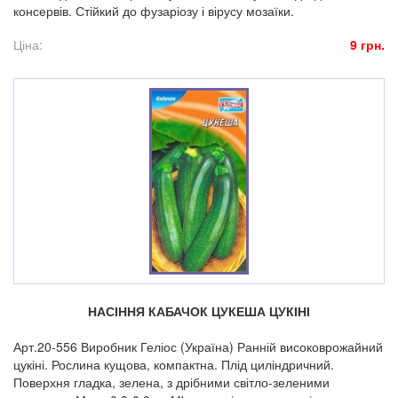
консервів. Стійкий до фузаріозу і вірусу мозаїки.
Ціна:
9 грн.
НАСІННЯ КАБАЧОК ЦУКЕША ЦУКІНІ
Арт.20-556 Виробник Геліос (Україна) Ранній високоврожайний
цукіні. Рослина кущова, компактна. Плід циліндричний.
Поверхня гладка, зелена, з дрібними світло-зеленими