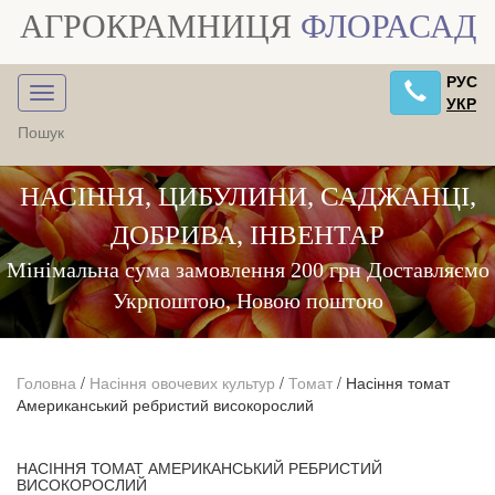
АГРОКРАМНИЦЯ
ФЛОРАСАД
РУС
УКР
НАСІННЯ, ЦИБУЛИНИ, САДЖАНЦІ,
ДОБРИВА, ІНВЕНТАР
Мінімальна сума замовлення 200 грн Доставляємо
Укрпоштою, Новою поштою
Головна
/
Насіння овочевих культур
/
Томат
/
Насіння томат
Американський ребристий високорослий
НАСІННЯ ТОМАТ АМЕРИКАНСЬКИЙ РЕБРИСТИЙ
ВИСОКОРОСЛИЙ