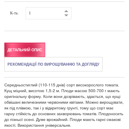
К-ть:
ДЕТАЛЬНИЙ ОПИС
РЕКОМЕНДАЦІЇ ПО ВИРОЩУВАННЮ ТА ДОГЛЯДУ
Середньостиглий (110-115 днів) сорт високорослого томата.
Кущ міцний, висотою 1,5-2 м. Плоди масою 500-700 г мають
оригінальну форму. Коли вони дозрівають, здається, що кущі
обвішані величезними червоними квітами. Можно вирощувати,
як під плівкою, так і у відкритому грунті, тому що сорт має
гарну стійкість до основних захворювань томатів. Плодоносить
до пізньої осені. Дуже врожайний. Плоди мають гарні смакові
якості. Використання універсальне.