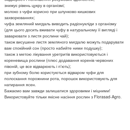
знижує рівень цукру в організмі;
молоко з чуфи корисно при шлунково-кишкових
захворюваннях;
чуфа земляний мигдаль виводить радіонукліди з організму
(для цього досить вживати чуфу в натуральному її вигляді і
заварювати з листя рослини чай);
також висушене листя земляного мигдалю можуть подарувати
вам спокійний сон (просто набийте ними подушку);
також з метою лікування уретритів використовуються і
кореневища рослини (плюс додавання коренів червоних
півоній, це все відварюють і п'ють);
при зубному болю користуються відваром чуфи для
полоскання порожнини рота, порошок використовують для
натирання ясен.
Бажаємо вам завжди залишатися здоровими і міцними!
Використовуйте тільки якісне насіння рослин з Florasad-Agro.