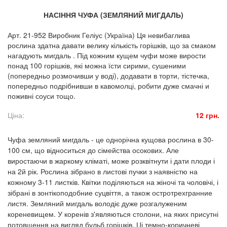
НАСІННЯ ЧУФА (ЗЕМЛЯНИЙ МИГДАЛЬ)
Арт. 21-952 Виробник Геліус (Україна) Ця невибаглива
рослина здатна давати велику кількість горішків, що за смаком
нагадують мигдаль . Під кожним кущем чуфи може вирости
понад 100 горішків, які можна їсти сирими, сушеними
(попередньо розмочивши у воді), додавати в торти, тістечка,
попередньо подрібнивши в кавомолці, робити дуже смачні и
поживні соуси тощо.
Ціна:
12 грн.
Чуфа земляний мигдаль - це однорічна кущова рослина в 30-
100 см, що відноситься до сімейства осокових. Але
виростаючи в жаркому кліматі, може розквітнути і дати плоди і
на 2й рік. Рослина зібрано в листові пучки з наявністю на
кожному 3-11 листків. Квітки поділяються на жіночі та чоловічі, і
зібрані в зонтікоподобние суцвіття, а також остротрехгранние
листя. Земляний мигдаль володіє дуже розгалуженим
кореневищем. У коренів з'являються столони, на яких присутні
потовщення на вигляд бульб горішків. Ці темно-коричневі