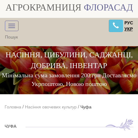
АГРОКРАМНИЦЯ
ФЛОРАСАД
РУС
УКР
НАСІННЯ, ЦИБУЛИНИ, САДЖАНЦІ,
ДОБРИВА, ІНВЕНТАР
Мінімальна сума замовлення 200 грн Доставляємо
Укрпоштою, Новою поштою
Головна
/
Насіння овочевих культур
/
Чуфа
ЧУФА