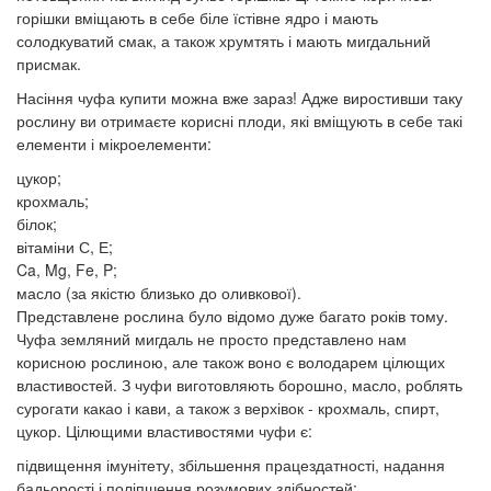
горішки вміщають в себе біле їстівне ядро ​​і мають
солодкуватий смак, а також хрумтять і мають мигдальний
присмак.
Насіння чуфа купити можна вже зараз! Адже виростивши таку
рослину ви отримаєте корисні плоди, які вміщують в себе такі
елементи і мікроелементи:
цукор;
крохмаль;
білок;
вітаміни С, Е;
Ca, Mg, Fe, P;
масло (за якістю близько до оливкової).
Представлене рослина було відомо дуже багато років тому.
Чуфа земляний мигдаль не просто представлено нам
корисною рослиною, але також воно є володарем цілющих
властивостей. З чуфи виготовляють борошно, масло, роблять
сурогати какао і кави, а також з верхівок - крохмаль, спирт,
цукор. Цілющими властивостями чуфи є:
підвищення імунітету, збільшення працездатності, надання
бадьорості і поліпшення розумових здібностей;