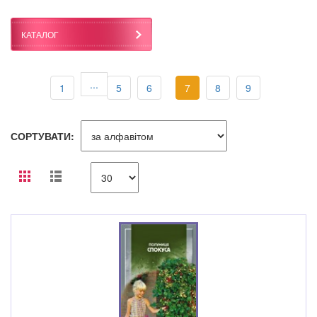
КАТАЛОГ
...
1
5
6
7
8
9
СОРТУВАТИ: