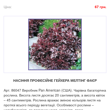
Ціна:
67 грн.
НАСІННЯ ПРОФЕСІЙНЕ ГЕЙХЕРА МЕЛТІНГ ФАЄР
Арт. 86047 Виробник Pan American (США). Чарівна багаторічна
рослина. Висота листя досягає 20 сантиметрів, а висота квіток
– 45 сантиметрів. Рослина вражає зміною кольорів листя на
протязі всього періоду вегетації. Особливості рослини –
невибагливість до погодних умов, здатність легко