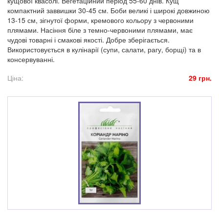
кущової квасолі. Вегетаційний період 55-60 днів. Кущ
компактний заввишки 30-45 см. Боби великі і широкі довжиною
13-15 см, зігнутої форми, кремового кольору з червоними
плямами. Насіння біле з темно-червоними плямами, має
чудові товарні і смакові якості. Добре зберігається.
Використовується в кулінарії (супи, салати, рагу, борщі) та в
консервуванні.
Ціна:
29 грн.