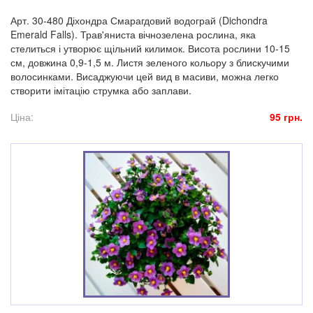
Арт. 30-480 Діхондра Смарагдовий водограй (Dichondra
Emerald Falls). Трав'яниста вічнозелена рослина, яка
стелиться і утво­рює щільний килимок. Висота рослини 10-15
см, довжи­на 0,9-1,5 м. Листя зеленого кольору з блискучими
волосинками. Висаджуючи цей вид в масиви, можна легко
створити імітацію струмка або заплави.
Ціна:
95 грн.