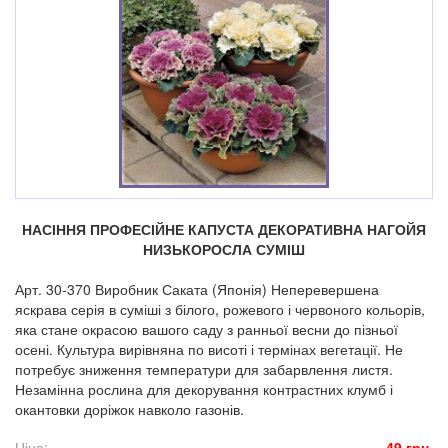
НАСІННЯ ПРОФЕСІЙНЕ КАПУСТА ДЕКОРАТИВНА НАГОЙЯ
НИЗЬКОРОСЛА СУМІШ
Арт. 30-370 Виробник Саката (Японія) Неперевершена
яскрава серія в суміші з білого, рожевого і червоного кольорів,
яка стане окрасою вашого саду з ранньої весни до пізньої
осені. Культура вирівняна по висоті і термінах вегетації. Не
потребує зниження температури для забарвлення листя.
Незамінна рослина для декорування контрастних клумб і
окантовки доріжок навколо газонів.
Ціна:
49 грн.