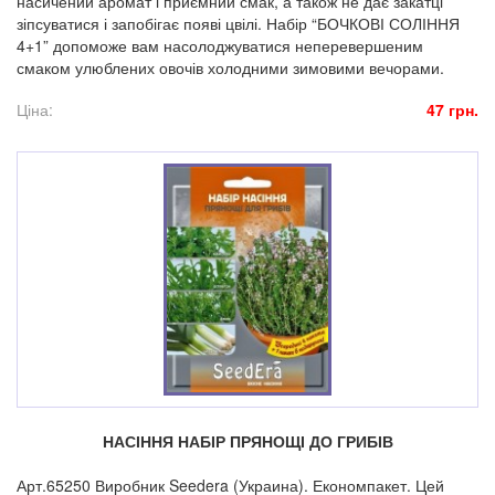
насичений аромат і приємний смак, а також не дає закатці
зіпсуватися і запобігає появі цвілі. Набір “БОЧКОВІ СОЛІННЯ
4+1” допоможе вам насолоджуватися неперевершеним
смаком улюблених овочів холодними зимовими вечорами.
Ціна:
47 грн.
НАСІННЯ НАБІР ПРЯНОЩІ ДО ГРИБІВ
Арт.65250 Виробник Seedera (Украина). Економпакет. Цей