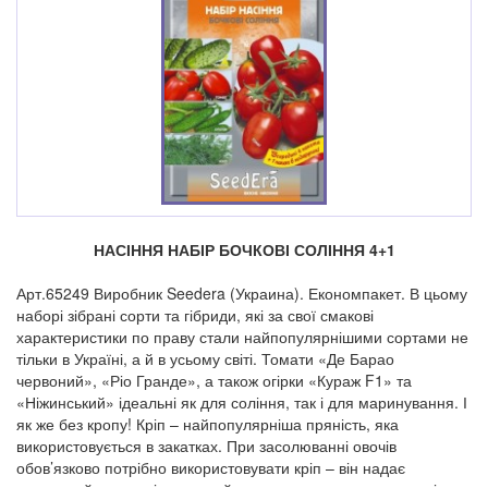
НАСІННЯ НАБІР БОЧКОВІ СОЛІННЯ 4+1
Арт.65249 Виробник Seedera (Украина). Економпакет. В цьому
наборі зібрані сорти та гібриди, які за свої смакові
характеристики по праву стали найпопулярнішими сортами не
тільки в Україні, а й в усьому світі. Томати «Де Барао
червоний», «Ріо Гранде», а також огірки «Кураж F1» та
«Ніжинський» ідеальні як для соління, так і для маринування. І
як же без кропу! Кріп – найпопулярніша пряність, яка
використовується в закатках. При засолюванні овочів
обов’язково потрібно використовувати кріп – він надає