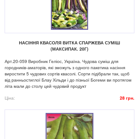
НАСІННЯ КВАСОЛЯ ВИТКА СПАРЖЕВА СУМІШ
(МАКСИПАК. 20Г)
Арт.20-059 Виробник Геліос, Україна. Чудова суміш для
городників-аматорів, які зможуть з одного пакетика насіння
виростити 5 чудових сортів квасолі. Сорти підібрали так, щоб
від ранньостиглої Блау Хільди і до пізньої Богеми ви протягом
літа мали до столу цей чудовий продукт
Ціна:
28 грн.