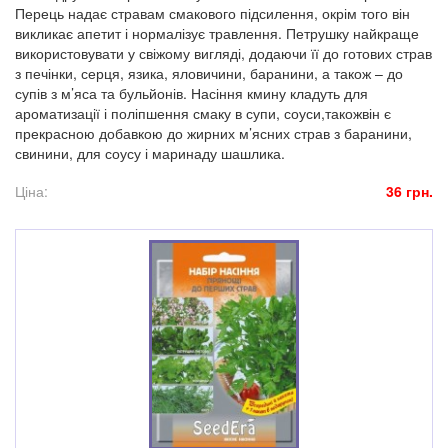
Перець надає стравам смакового підсилення, окрім того він
викликає апетит і нормалізує травлення. Петрушку найкраще
використовувати у свіжому вигляді, додаючи її до готових страв
з печінки, серця, язика, яловичини, баранини, а також – до
супів з м’яса та бульйонів. Насіння кмину кладуть для
ароматизації і поліпшення смаку в супи, соуси,такожвін є
прекрасною добавкою до жирних м’ясних страв з баранини,
свинини, для соусу і маринаду шашлика.
Ціна:
36 грн.