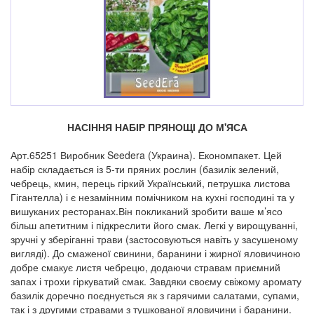
НАСІННЯ НАБІР ПРЯНОЩІ ДО М'ЯСА
Арт.65251 Виробник Seedera (Украина). Економпакет. Цей
набір складається із 5-ти пряних рослин (базилік зелений,
чебрець, кмин, перець гіркий Український, петрушка листова
Гігантелла) і є незамінним помічником на кухні господині та у
вишуканих ресторанах.Він покликаний зробити ваше м’ясо
більш апетитним і підкреслити його смак. Легкі у вирощуванні,
зручні у зберіганні трави (застосовуються навіть у засушеному
вигляді). До смаженої свинини, баранини і жирної яловичиною
добре смакує листя чебрецю, додаючи стравам приємний
запах і трохи гіркуватий смак. Завдяки своєму свіжому аромату
базилік доречно поєднується як з гарячими салатами, супами,
так і з другими стравами з тушкованої яловичини і баранини.