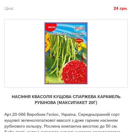
Ціна:
24 грн.
НАСІННЯ КВАСОЛЯ КУЩОВА СПАРЖЕВА КАРАМЕЛЬ
РУБІНОВА (МАКСИПАКЕТ 20Г)
Арт.20-066 Виробник Геліос, Україна. Середньоранній сорт
кущової зеленолопаткової квасолі з дуже гарним насінням
рубінового кольору. Рослина компактна висотою до 50 см.
Боби довгі, зелені, плескато-округлі чудового солодкуватого