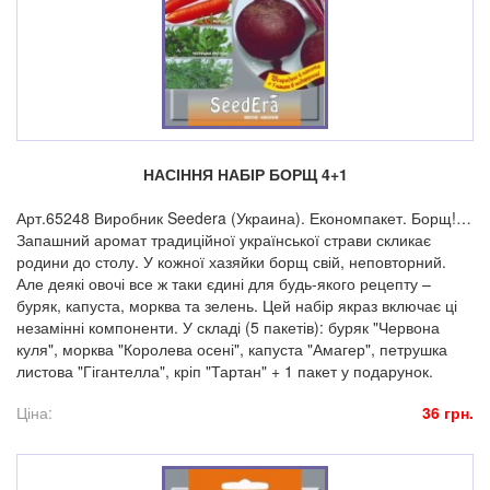
НАСІННЯ НАБІР БОРЩ 4+1
Арт.65248 Виробник Seedera (Украина). Економпакет. Борщ!…
Запашний аромат традиційної української страви скликає
родини до столу. У кожної хазяйки борщ свій, неповторний.
Але деякі овочі все ж таки єдині для будь-якого рецепту –
буряк, капуста, морква та зелень. Цей набір якраз включає ці
незамінні компоненти. У складі (5 пакетів): буряк "Червона
куля", морква "Королева осені", капуста "Амагер", петрушка
листова "Гігантелла", кріп "Тартан" + 1 пакет у подарунок.
Ціна:
36 грн.