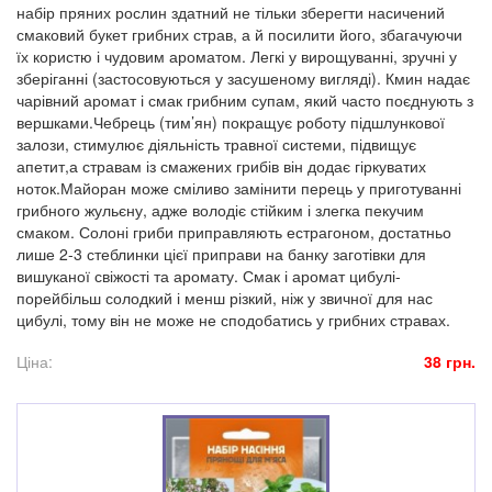
набір пряних рослин здатний не тільки зберегти насичений
смаковий букет грибних страв, а й посилити його, збагачуючи
їх користю і чудовим ароматом. Легкі у вирощуванні, зручні у
зберіганні (застосовуються у засушеному вигляді). Кмин надає
чарівний аромат і смак грибним супам, який часто поєднують з
вершками.Чебрець (тим’ян) покращує роботу підшлункової
залози, стимулює діяльність травної системи, підвищує
апетит,а стравам із смажених грибів він додає гіркуватих
ноток.Майоран може сміливо замінити перець у приготуванні
грибного жульєну, адже володіє стійким і злегка пекучим
смаком. Солоні гриби приправляють естрагоном, достатньо
лише 2-3 стеблинки цієї приправи на банку заготівки для
вишуканої свіжості та аромату. Смак і аромат цибулі-
порейбільш солодкий і менш різкий, ніж у звичної для нас
цибулі, тому він не може не сподобатись у грибних стравах.
Ціна:
38 грн.