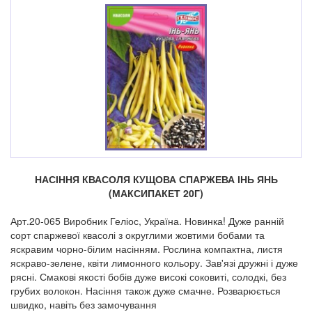
НАСІННЯ КВАСОЛЯ КУЩОВА СПАРЖЕВА ІНЬ ЯНЬ
(МАКСИПАКЕТ 20Г)
Арт.20-065 Виробник Геліос, Україна. Новинка! Дуже ранній
сорт спаржевої квасолі з округлими жовтими бобами та
яскравим чорно-білим насінням. Рослина компактна, листя
яскраво-зелене, квіти лимонного кольору. Зав'язі дружні і дуже
рясні. Смакові якості бобів дуже високі соковиті, солодкі, без
грубих волокон. Насіння також дуже смачне. Розварюється
швидко, навіть без замочування