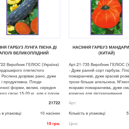
НЯ ГАРБУЗ ЛУНГА ПІЄНА ДІ
НАСІННЯ ГАРБУЗ МАНДАР
АПОЛІ ВЕЛИКОПЛІДНИЙ
(КИТАЙ)
722 Виробник ГЕЛІОС (Україна)
Арт.21-735 Виробник ГЕЛІОС (У
ердошкірого плетистого
- Дуже ранній сорт гарбуза. Пл
. Рослина дозріває рано, дуже
помаранчеві, дуже красиві роз
 і продуктивна. Плоди
трохи більше апельсина. М'яко
ичної форми, великі, середня
яскраво-помаранчева, дуже сма
ого сягає 15-20 кг, але є плоди
корисна для дієтхарчування.
о 30-35 кг. Шкірка темно-
21722
Арт:
о кольору з помаранчевими
и. М’якуш інтенсивного
ь в упаковці:
10 насінин
Кількість в упаковці:
5
ого кольору, з відмінним
 Насіннева камера маленька,
15 грн.
Ціна:
на в кінці плода. Має високі