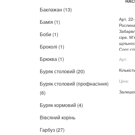
НАС
Баклажан (13)
Арт. 22
Бамія (1)
Рослина
Забарвл
Боби (1)
сіре. М'
щільнос
Броколі (1)
Сорт ст
Транспо
Брюква (1)
Арт:
Кількіст
Буряк столовий (20)
Ціна:
Буряк столовий (профнасіння)
Залишок
(6)
Буряк кормовий (4)
Вівсяний корінь
Гарбуз (27)