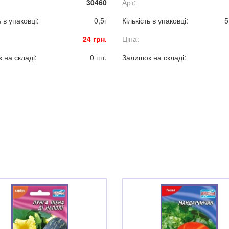
30460
Арт:
ь в упаковці:
0,5г
Кількість в упаковці:
5
24 грн.
Ціна:
 на складі:
0 шт.
Залишок на складі: