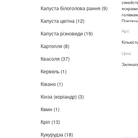
сімейст
Капуста білоголова рання (9)
яскрав
голівка
Капуста цвітна (12)
Плетюча
на всіх 
Арт:
Капуста різновиди (19)
Кількіст
Картопля (8)
Ціна:
Квасоля (37)
Залишок
Кервель (1)
Ківано (1)
Кінза (коріандр) (3)
Кмин (1)
Кріп (13)
Кукурудза (18)