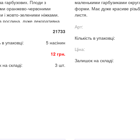
ва гарбузових. Плоди з
маленькими гарбузиками округ
ими оранжево-червоними
форми. Має дуже красиве різь
ми і жовто-зеленими ніжками.
листя.
 рослина, дуже декоративна
Арт:
стадіях розвитку.
21733
Кількість в упаковці:
ь в упаковці:
5 насінин
Ціна:
12 грн.
Залишок на складі:
 на складі:
3 шт.