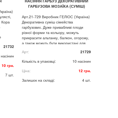
Я
НАСІННЯ ГАРБУЗ ДЕКОРАТИВНИЙ
ГАРБУЗОВА МОЗАЇКА (СУМІШ)
країна)
улясті,
Арт.21-729 Виробник ГЕЛІОС (Україна)
. Кора
Декоративна суміш сімейства
-
гарбузових. Дуже привабливі плоди
,
різної форми та кольору, можуть
2
прикрасити альтанку, балкон, огорожу,
а також можуть бути використані для
21732
створення декоративних композицій.
Арт:
21729
 насінин
Кількість в упаковці:
10 насінин
10 грн.
Ціна:
12 грн.
7 шт.
Залишок на складі:
4 шт.