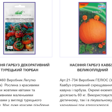
ННЯ ГАРБУЗ ДЕКОРАТИВНИЙ
НАСІННЯ ГАРБУЗ КАВБ
ТУРЕЦЬКИЙ ТЮРБАН
ВЕЛИКОПЛІДНИЙ
-460 Виробник Легутко
Арт.21-734 Виробник ГЕЛІОС (У
) Рослина з красивими
Кавбуз отриманий схрещуванн
и жовтими квітами та
кавуна і гарбуза. Окремі екзем
тивними маленькими
досягають 60 кг. Використовуєт
ками у вигляді турецького
дієтичному, так і в лікувальному
. Має дуже красиве різьблене
харчуванні при атеросклерозі,
цукровому діабеті, екземі, псорі