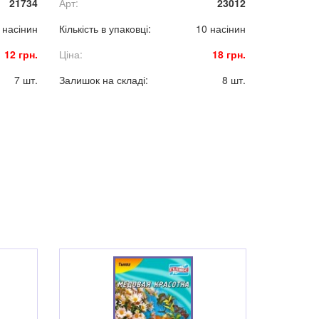
21734
Арт:
23012
екстремальних умовах, стійка до
основних хвороб.
 насінин
Кількість в упаковці:
10 насінин
12 грн.
Ціна:
18 грн.
7 шт.
Залишок на складі:
8 шт.