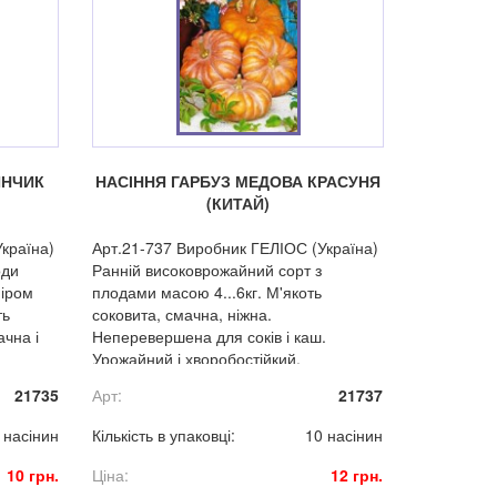
ИНЧИК
НАСІННЯ ГАРБУЗ МЕДОВА КРАСУНЯ
(КИТАЙ)
країна)
Арт.21-737 Виробник ГЕЛІОС (Україна)
оди
Ранній високоврожайний сорт з
міром
плодами масою 4...6кг. М'якоть
ть
соковита, смачна, ніжна.
чна і
Неперевершена для соків і каш.
Урожайний і хворобостійкий.
21735
Арт:
21737
 насінин
Кількість в упаковці:
10 насінин
10 грн.
Ціна:
12 грн.