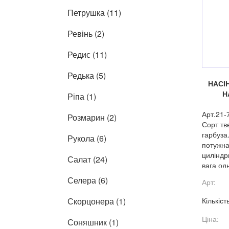
Петрушка (11)
Ревінь (2)
Редис (11)
Редька (5)
НАСІН
Н
Ріпа (1)
Арт.21-
Розмарин (2)
Сорт тв
гарбуза
Рукола (6)
потужна
циліндр
Салат (24)
вага одн
вагою д
Селера (6)
Арт:
зеленог
смужкам
Скорцонера (1)
Кількіст
оранжев
смаком.
Ціна:
Соняшник (1)
розміще