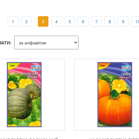
1
2
3
4
5
6
7
8
9
1
ВАТИ: