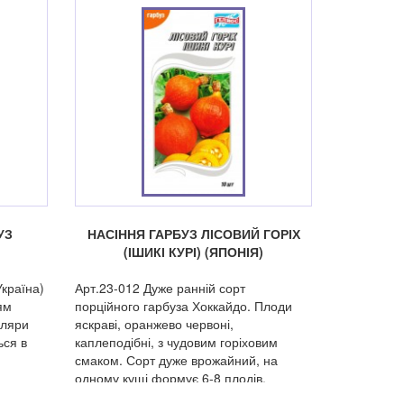
УЗ
НАСІННЯ ГАРБУЗ ЛІСОВИЙ ГОРІХ
(ІШИКІ КУРІ) (ЯПОНІЯ)
країна)
Арт.23-012 Дуже ранній сорт
ям
порційного гарбуза Хоккайдо. Плоди
пляри
яскраві, оранжево червоні,
ься в
каплеподібні, з чудовим горіховим
смаком. Сорт дуже врожайний, на
одному кущі формує 6-8 плодів.
азі.
Рослина стресостійка, зав'язує плоди в