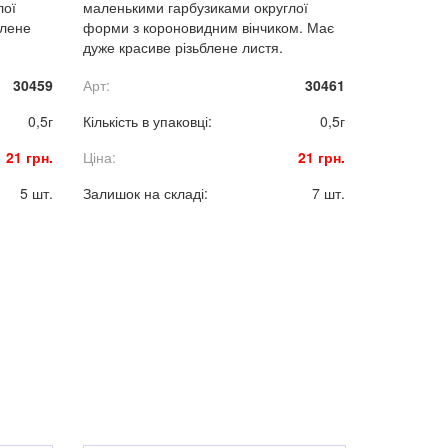
лої
маленькими гарбузиками округлої
блене
форми з короновидним вінчиком. Має
дуже красиве різьблене листя.
30459
Арт:
30461
0,5г
Кількість в упаковці:
0,5г
21 грн.
Ціна:
21 грн.
5 шт.
Залишок на складі:
7 шт.