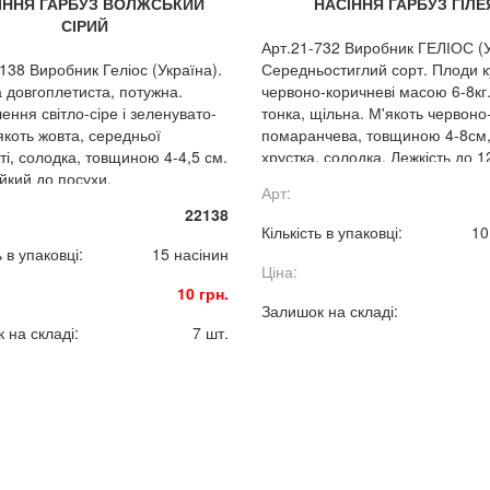
ІННЯ ГАРБУЗ ВОЛЖСЬКИЙ
НАСІННЯ ГАРБУЗ ГІЛЕ
СІРИЙ
Арт.21-732 Виробник ГЕЛІОС (У
-138 Виробник Геліос (Україна).
Середньостиглий сорт. Плоди к
 довгоплетиста, потужна.
червоно-коричневі масою 6-8кг
ення світло-сіре і зеленувато-
тонка, щільна. М'якоть червоно
якоть жовта, середньої
помаранчева, товщиною 4-8см
ті, солодка, товщиною 4-4,5 см.
хрустка, солодка. Лежкість до 1
ійкий до посухи.
місяців.
Арт:
ртабельність і лежкість хороша.
22138
Кількість в упаковці:
10
ь в упаковці:
15 насінин
Ціна:
10 грн.
Залишок на складі:
 на складі:
7 шт.