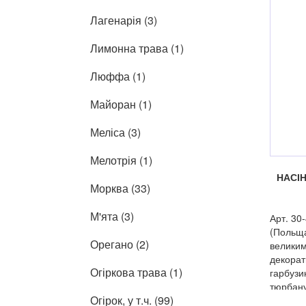
Лагенарія (3)
Лимонна трава (1)
Люффа (1)
Майоран (1)
Меліса (3)
Мелотрія (1)
НАСІ
Морква (33)
М'ята (3)
Арт. 30
(Польща
Орегано (2)
великим
декора
Огіркова трава (1)
гарбузи
тюрбану
Огірок, у т.ч. (99)
листя.