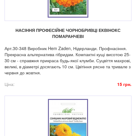
НАСІННЯ ПРОФЕСІЙНЕ ЧОРНОБРИВЦІ ЕКВІНОКС
ПОМАРАНЧЕВІ
Арт.30-348 Виробник Hem Zaden, Нідерланди. Профнасіння.
Прекрасна альтернатива гібридам. Компактні кущі висо­тою 25-
30 см - справжня прикраса будь-якої клумби. Суц­віття махрові,
великі, в діаметрі досягають 10 см. Цвітіння рясне та тривале з
червня до жовтня.
Ціна:
15 грн.