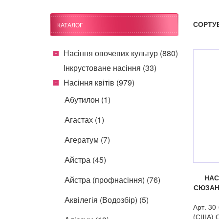
СОРТУ
КАТАЛОГ
Насіння овочевих культур (880)
Інкрустоване насіння (33)
Насіння квітів (979)
Абутилон (1)
Агастах (1)
Агератум (7)
Айстра (45)
НАС
Айстра (профнасіння) (76)
СЮЗАН
Аквілегія (Водозбір) (5)
Арт. 30
(США) О