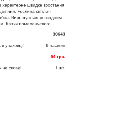
ії характерне швидке зростання
цвітіння. Рослина світло-і
бна. Вирощується розсадним
м. Квітки помаранчевого
ення з чітким чорним "вічком"
30643
виглядають на тлі темно-
о серцеподібного листя.
ь в упаковці:
8 насінин
 популярна у вертикальному
нні та як ампельна рослина
54 грн.
ісок.
 на складі:
1 шт.