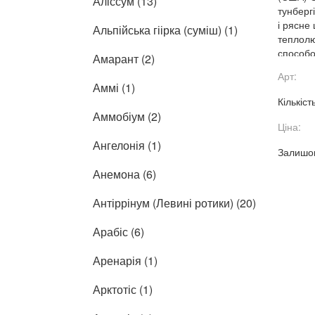
Аліссум (13)
тунберг
і рясне 
Альпійська гіірка (суміш) (1)
теплолю
способо
Амарант (2)
забарвл
Арт:
чудово 
Аммі (1)
зеленог
Кількіст
Рослина
Аммобіум (2)
озелене
Ціна:
для підв
Ангелонія (1)
Залишок
Анемона (6)
Антіррінум (Левині ротики) (20)
Арабіс (6)
Аренарія (1)
Арктотіс (1)