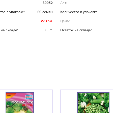
30052
Арт:
урожайностью и отличным кач
плодов.
тво в упаковке:
20 семян
Количество в упаковке:
1
27 грн.
Цена:
 на складе:
7 шт.
Остаток на складе: