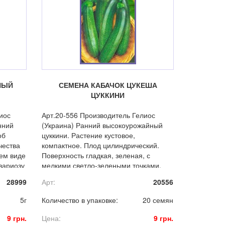
НЫЙ
СЕМЕНА КАБАЧОК ЦУКЕША
ЦУККИНИ
иос
Арт.20-556 Производитель Гелиос
нний
(Украина) Ранний высокоурожайный
об
цуккини. Растение кустовое,
чества
компактное. Плод цилиндрический.
жем виде
Поверхность гладкая, зеленая, с
узариозу
мелкими светло-зелеными точками.
Масса 0,8-0,9 кг. Мякоть светло-
28999
Арт:
20556
желтая, плотная, хрустящая.
5г
Количество в упаковке:
20 семян
9 грн.
Цена:
9 грн.