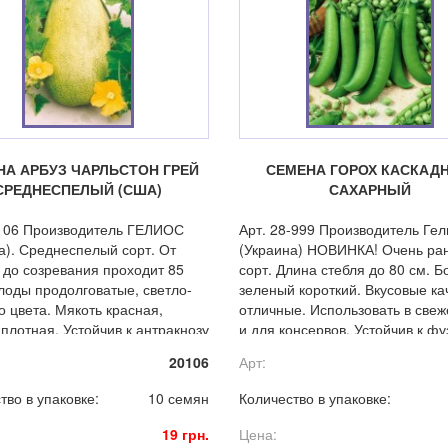
НА АРБУЗ ЧАРЛЬСТОН ГРЕЙ
СЕМЕНА ГОРОХ КАСКАД
СРЕДНЕСПЕЛЫЙ (США)
САХАРНЫЙ
-106 Производитель ГЕЛИОС
Арт. 28-999 Производитель Гел
а). Среднеспелый сорт. От
(Украина) НОВИНКА! Очень ра
 до созревания проходит 85
сорт. Длина стебля до 80 см. Б
лоды продолговатые, светло-
зеленый короткий. Вкусовые ка
о цвета. Мякоть красная,
отличные. Использовать в све
 плотная. Устойчив к антракнозу
и для консервов. Устойчив к ф
иозу.
и вируса мозаики.
20106
Арт:
тво в упаковке:
10 семян
Количество в упаковке:
19 грн.
Цена: