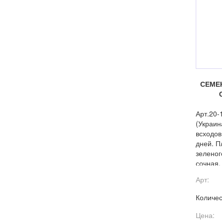
СЕМЕ
Арт.20
(Украин
всходов
дней. П
зеленог
сочная,
и фузар
Арт:
Количес
Цена: