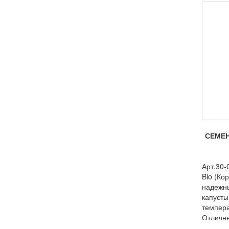
СЕМЕН
Арт.30-
Bio (Ко
надежн
капусты
темпера
Отличны
свежем 