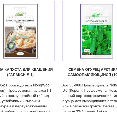
А КАПУСТА ДЛЯ КВАШЕНИЯ
СЕМЕНА ОГУРЕЦ АРКТИКА
(ГАЛАКСИ F-1)
САМООПЫЛЯЮЩИЙСЯ (10
052 Производитель NongWoo
Арт.30-066 Производитель No
рея). Профсемена. Галакси F1 -
Bio (Корея). Профсемена. Нов
ый высокоурожайный гибрид
ранний партенокарпический ги
, устойчивый к высоким
огурца для выращивания в теп
турам и переувлажнениям.
или в открытом грунте. Вегета
й выбор для употребления в
период 33-40 дней. Гибрид
виде и квашения.
характеризуется высокой