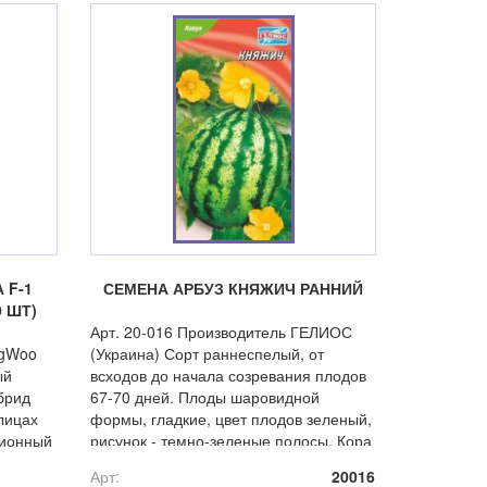
 F-1
СЕМЕНА АРБУЗ КНЯЖИЧ РАННИЙ
 ШТ)
Арт. 20-016 Производитель ГЕЛИОС
ngWoo
(Украина) Сорт раннеспелый, от
ый
всходов до начала созревания плодов
брид
67-70 дней. Плоды шаровидной
лицах
формы, гладкие, цвет плодов зеленый,
ционный
рисунок - темно-зеленые полосы. Кора
средней толщины. Мякоть ярко
Арт:
20016
малиновая, сочная, очень сладкая.