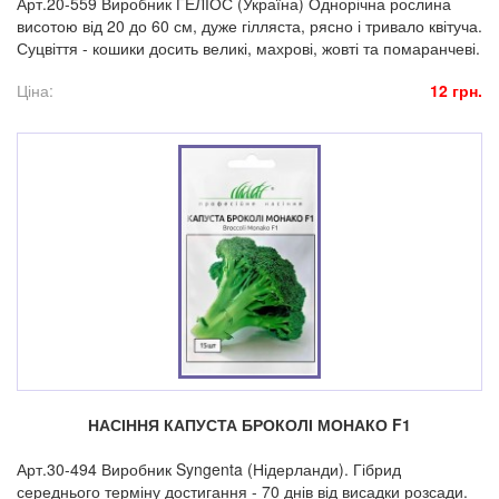
Арт.20-559 Виробник ГЕЛІОС (Україна) Однорічна рослина
висотою від 20 до 60 см, дуже гілляста, рясно і тривало квітуча.
Суцвіття - кошики досить великі, махрові, жовті та помаранчеві.
Ціна:
12 грн.
НАСІННЯ КАПУСТА БРОКОЛІ МОНАКО F1
Арт.30-494 Виробник Syngenta (Нідерланди). Гібрид
середнього терміну достигання - 70 днів від висадки розсади.