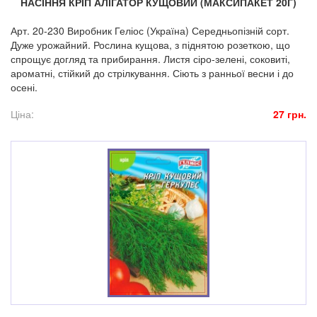
НАСІННЯ КРІП АЛІГАТОР КУЩОВИЙ (МАКСИПАКЕТ 20Г)
Арт. 20-230 Виробник Геліос (Україна) Середньопізній сорт.
Дуже урожайний. Рослина кущова, з піднятою розеткою, що
спрощує догляд та прибирання. Листя сіро-зелені, соковиті,
ароматні, стійкий до стрілкування. Сіють з ранньої весни і до
осені.
Ціна:
27 грн.