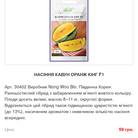
НАСІННЯ КАВУН ОРАНЖ КІНГ F1
Арт. 30402 Виробник Nong Woo Bio, Південна Корея.
Ранньостиглий гібрид з забарвленням м'якоті жовтого кольору.
Плоди досить великі, масою 8–11 кг, округлої форми.
Відрізняється цей гібрид також підвищеною цукристістю м'якоті
(до 13%), насиченим ароматом і невеликою кількістю насіння
всередині.
Ціна:
59 грн.