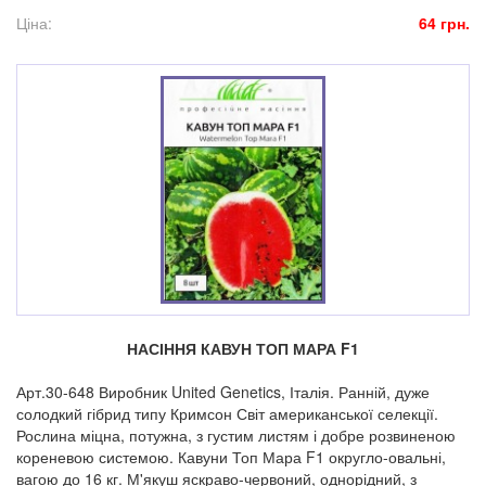
Ціна:
64 грн.
НАСІННЯ КАВУН ТОП МАРА F1
Арт.30-648 Виробник United Genetics, Італія. Ранній, дуже
солодкий гібрид типу Кримсон Світ американської селекції.
Рослина міцна, потужна, з густим листям і добре розвиненою
кореневою системою. Кавуни Топ Мара F1 округло-овальні,
вагою до 16 кг. М'якуш яскраво-червоний, однорідний, з