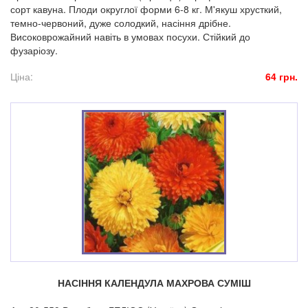
сорт кавуна. Плоди округлої форми 6-8 кг. М'якуш хрусткий,
темно-червоний, дуже солодкий, насіння дрібне.
Високоврожайний навіть в умовах посухи. Стійкий до
фузаріозу.
Ціна:
64 грн.
НАСІННЯ КАЛЕНДУЛА МАХРОВА СУМІШ