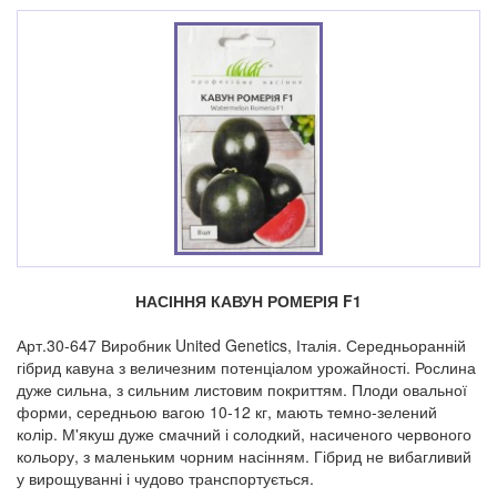
НАСІННЯ КАВУН РОМЕРІЯ F1
Арт.30-647 Виробник United Genetics, Італія. Середньоранній
гібрид кавуна з величезним потенціалом урожайності. Рослина
дуже сильна, з сильним листовим покриттям. Плоди овальної
форми, середньою вагою 10-12 кг, мають темно-зелений
колір. М'якуш дуже смачний і солодкий, насиченого червоного
кольору, з маленьким чорним насінням. Гібрид не вибагливий
у вирощуванні і чудово транспортується.