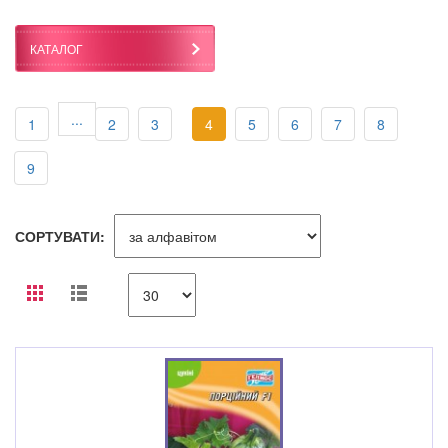
КАТАЛОГ
...
1
2
3
4
5
6
7
8
9
СОРТУВАТИ: