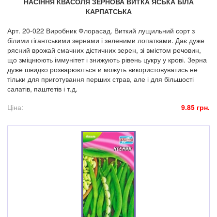
НАСІННЯ КВАСОЛЯ ЗЕРНОВА ВИТКА ЯСЬКА БІЛА
КАРПАТСЬКА
Арт. 20-022 Виробник Флорасад. Виткий лущильний сорт з
білими гігантськими зернами і зеленими лопатками. Дає дуже
рясний врожай смачних дієтичних зерен, зі вмістом речовин,
що зміцнюють іммунітет і знижують рівень цукру у крові. Зерна
дуже швидко розварюються и можуть використовуватись не
тільки для приготування перших страв, але і для більшості
салатів, паштетів і т.д.
Ціна:
9.85 грн.